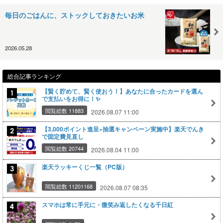
毎日のごはんに、ストックしておきたいお米
2026.05.28
総合記事ランキング
【賢く貯めて、賢く使おう！】あなたに合ったカードを選ん
で支払いをお得に！✨
閲覧総数 11883
2026.08.07 11:00
【3,000ポイント進呈×抽選キャンペーン実施中】楽天でんき
で固定費見直し
閲覧総数 20744
2026.08.04 11:00
楽天ラッキーくじ一覧（PC版）
閲覧総数 11201168
2026.08.07 08:35
スマホは常に手元に・微笑み返したくなる千日紅