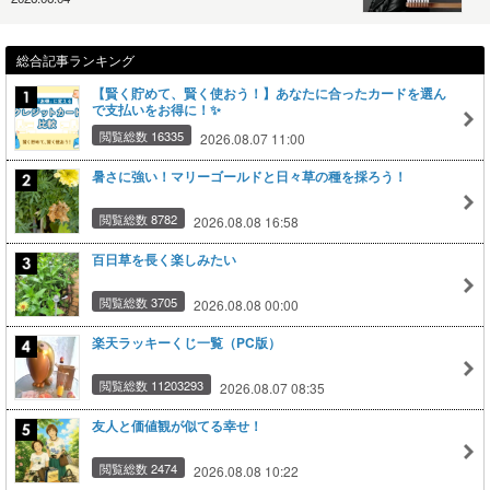
総合記事ランキング
【賢く貯めて、賢く使おう！】あなたに合ったカードを選ん
で支払いをお得に！✨
閲覧総数 16335
2026.08.07 11:00
暑さに強い！マリーゴールドと日々草の種を採ろう！
閲覧総数 8782
2026.08.08 16:58
百日草を長く楽しみたい
閲覧総数 3705
2026.08.08 00:00
楽天ラッキーくじ一覧（PC版）
閲覧総数 11203293
2026.08.07 08:35
友人と価値観が似てる幸せ！
閲覧総数 2474
2026.08.08 10:22