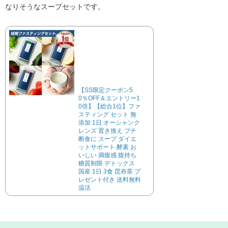
なりそうなスープセットです。
【SS限定クーポン5
0％OFF＆エントリー1
0倍】【総合1位】ファ
スティング セット 無
添加 1日 オーシャンク
レンズ 置き換え プチ
断食に スープ ダイエ
ットサポート 酵素 お
いしい 満腹感 腹持ち
糖質制限 デトックス
国産 1日 3食 昆布茶 プ
レゼント付き 送料無料
温活