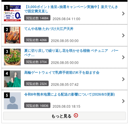
【3,000ポイント進呈×抽選キャンペーン実施中】楽天でんき
で固定費見直し
閲覧総数 14684
2026.08.04 11:00
てんや名物 たれづけ大江戸天丼
閲覧総数 4266
2026.08.05 00:00
夏に切り戻しで繰り返し花を咲かせる植物 ペチュニア バー
ベナ…
閲覧総数 3704
2026.08.05 00:00
高輪ゲートウェイで乳癌手術前のK子を励ます会
閲覧総数 2324
2026.08.05 07:42
令和8年熊本地震による配送の影響について(2026/8/3更新)
閲覧総数 16836
2026.08.03 18:15
もっと見る