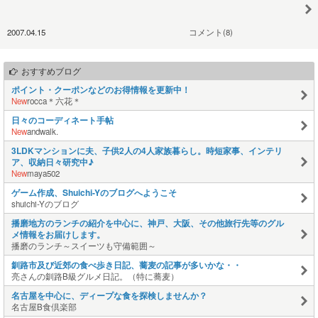
2007.04.15
コメント(8)
おすすめブログ
ポイント・クーポンなどのお得情報を更新中！
New
rocca＊六花＊
日々のコーディネート手帖
New
andwalk.
3LDKマンションに夫、子供2人の4人家族暮らし。時短家事、インテリ
ア、収納日々研究中♪
New
maya502
ゲーム作成、Shuichi-Yのブログへようこそ
shuichi-Yのブログ
播磨地方のランチの紹介を中心に、神戸、大阪、その他旅行先等のグル
メ情報をお届けします。
播磨のランチ～スイーツも守備範囲～
釧路市及び近郊の食べ歩き日記、蕎麦の記事が多いかな・・
亮さんの釧路B級グルメ日記。（特に蕎麦）
名古屋を中心に、ディープな食を探検しませんか？
名古屋B食倶楽部