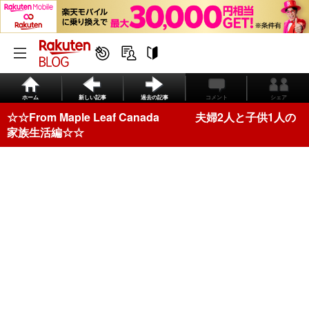
ホーム
新しい記事
過去の記事
コメント
シェア
☆☆From Maple Leaf Canada 夫婦2人と子供1人の
家族生活編☆☆