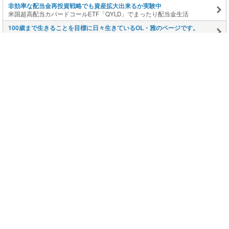
非効率な配当金再投資戦略でも資産拡大出来るか実験中
米国超高配当カバードコールETF「QYLD」でまったり配当金生活
100歳まで生きることを目標に日々生きているOL・雅のページです。
雅の日記～お気楽生活をめざして
ヨーキー モアナの茅ヶ崎生活 ブログへようこそ
ヨーキーモアナ 地域猫クロちゃんの茅ヶ崎生活
このページの上に戻る
メニュー
新規登録
日記を書く
公式X
公式facebook
サービストップ
ブログランキング