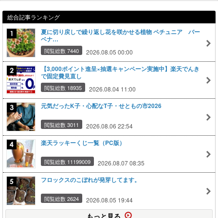
総合記事ランキング
夏に切り戻しで繰り返し花を咲かせる植物 ペチュニア バー
ベナ…
閲覧総数 7440
2026.08.05 00:00
【3,000ポイント進呈×抽選キャンペーン実施中】楽天でんき
で固定費見直し
閲覧総数 18935
2026.08.04 11:00
元気だったK子・心配なT子・せともの市2026
閲覧総数 3011
2026.08.06 22:54
楽天ラッキーくじ一覧（PC版）
閲覧総数 11199009
2026.08.07 08:35
フロックスのこぼれが発芽してます。
閲覧総数 2624
2026.08.05 19:44
もっと見る