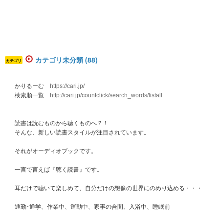
カテゴリ未分類 (88)
カテゴリ
かりるーむ
https://cari.jp/
検索順一覧
http://cari.jp/countclick/search_words/listall
読書は読むものから聴くものへ？！
そんな、新しい読書スタイルが注目されています。
それがオーディオブックです。
一言で言えば『聴く読書』です。
耳だけで聴いて楽しめて、自分だけの想像の世界にのめり込める・・・
通勤･通学、作業中、運動中、家事の合間、入浴中、睡眠前