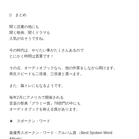
□ まとめ
聞く読書の他にも
聞く映画、聞くドラマも
人気が出そうですね。
今の時代は、やりたい事がたくさんあるので
とにかく時間は貴重です！
その点、オーディオブックなら、他の作業をしながら聞けます。
再生スピードも二倍速、三倍速と選べます。
また、脳トレにもなるようです。
毎年2月にアメリカで開催される
音楽の祭典『グラミー賞』78部門の中にも
オーディオブックを称える賞があります。
★ スポークン・ワード
最優秀スポークン・ワード・アルバム賞 （Best Spoken Word
Album）