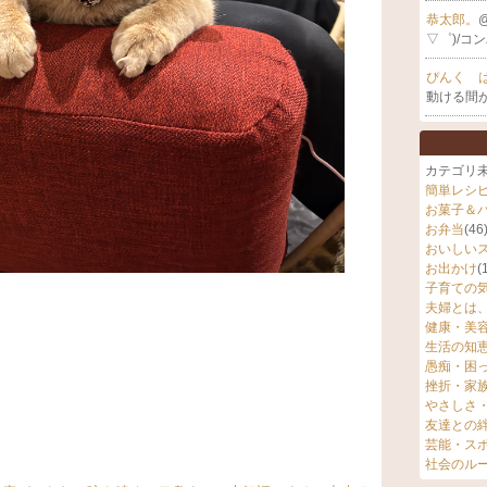
恭太郎。
▽゜)/コン
ぴんく 
動ける間
カテゴリ
簡単レシ
お菓子＆
お弁当
(46
おいしい
お出かけ
(
子育ての
夫婦とは
健康・美
生活の知
愚痴・困
挫折・家
やさしさ
友達との
芸能・ス
社会のル