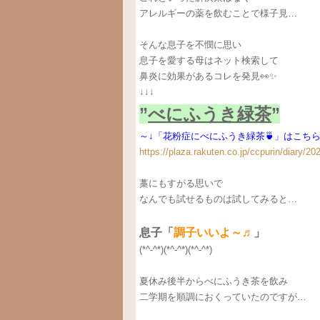
アレルギーの薬を飲むことで様子見…
そんな息子を不憫に思い
息子を愛する母はネット検索して
鼻炎に効果があるコレを発見👀✨
↓↓↓
”
べにふうき緑茶
”
～↓「花粉症にべにふうき緑茶🍵」はこちら
https://plaza.rakuten.co.jp/ccpurin/diary/2
藁にもすがる思いで
なんでも試せるものは試してみると…
息子「
調子いいよ～♬
」
(*^-^*)(*^-^*)(*^-^*)
夏休み後半からべにふうき茶を飲み
二学期を順調におくっていたのですが…