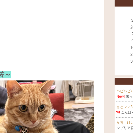
2
1
2
3
法～
ハピハピ
New!
末っ
さとママ3
w!
こんば
女将 け
ンブリア宮