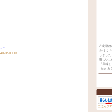
在宅勤務
↓～
かけに「
02409150000/
しました
難しい…
「美味し
た♬ 
にほんブ