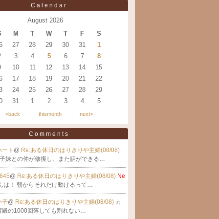
Calendar
August 2026
S
M
T
W
T
F
S
6
27
28
29
30
31
1
2
3
4
5
6
7
8
9
10
11
12
13
14
15
6
17
18
19
20
21
22
3
24
25
26
27
28
29
0
31
1
2
3
4
5
<back
thismonth
next>
Comments
ハート
@
Re:ある休日のはりきりや主婦(08/08)
子妹との仲が修復し、また話ができる…
645
@
Re:ある休日のはりきりや主婦(08/08)
Ne
んは！ 朝からそれだけ動けるって…
い子
@
Re:ある休日のはりきりや主婦(08/08)
カ
殿の1000回落しても割れない…