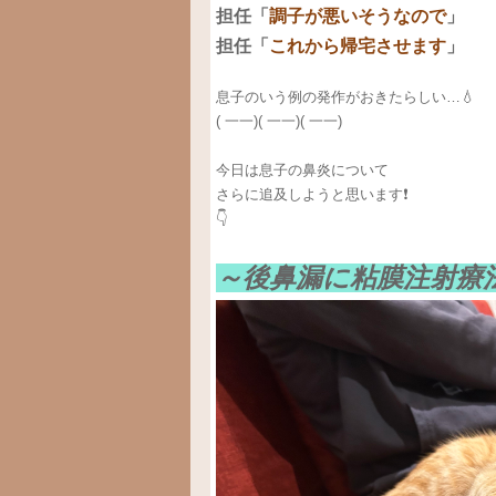
担任「
調子が悪いそうなので
」
担任「
これから帰宅させます
」
息子のいう例の発作がおきたらしい…💧
( 一一)( 一一)( 一一)
今日は息子の鼻炎について
さらに追及しようと思います❗️
👇
～後鼻漏に粘膜注射療