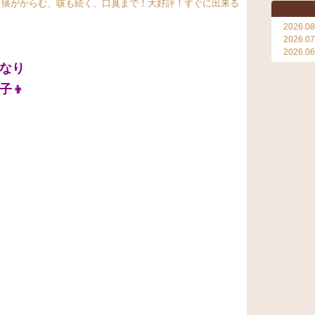
、痰がからむ、咳も続く、口臭まで！大好評！すぐに出来る
2026.08
2026.07
2026.06
なり
子👦