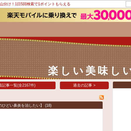
ト山分け！1日5回検索で1ポイントもらえる
楽しい美味し
着記事一覧(全2167件)
過去の記事 >
のひどい鼻炎を治したい】
(18)
議