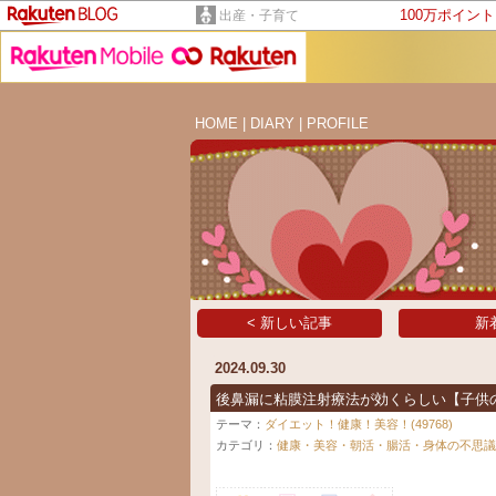
100万ポイン
出産・子育て
HOME
|
DIARY
|
PROFILE
< 新しい記事
新
2024.09.30
後鼻漏に粘膜注射療法が効くらしい【子供
テーマ：
ダイエット！健康！美容！(49768)
カテゴリ：
健康・美容・朝活・腸活・身体の不思