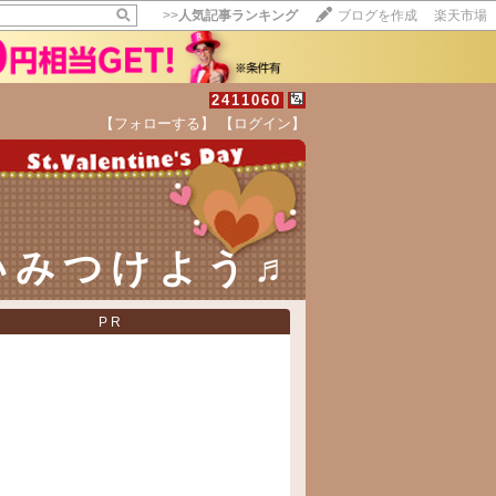
>>
人気記事ランキング
ブログを作成
楽天市場
2411060
【フォローする】
【ログイン】
【毎日開催】
15記事にいいね！で1ポイント
10秒滞在
いいね!
--
/
--
いみつけよう♬
PR