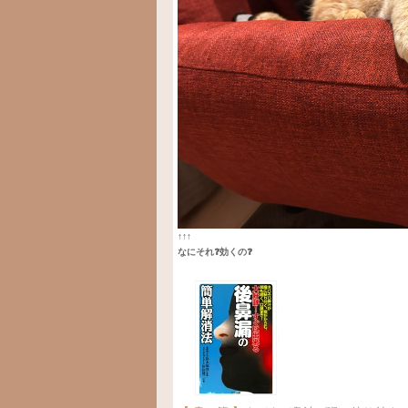
↑↑↑
なにそれ❓効くの❓