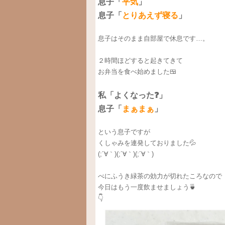
息子「
平気
」
息子「
とりあえず寝る
」
息子はそのまま自部屋で休息です…。
２時間ほどすると起きてきて
お弁当を食べ始めました🍱
私「よくなった❓」
息子「
まぁまぁ
」
という息子ですが
くしゃみを連発しておりました💦
(;´∀｀)(;´∀｀)(;´∀｀)
べにふうき緑茶の効力が切れたころなので
今日はもう一度飲ませましょう🍵
👇