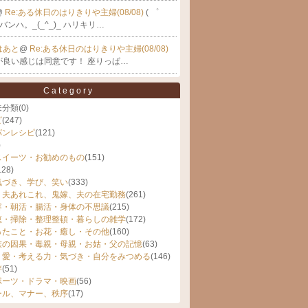
@
Re:ある休日のはりきりや主婦(08/08)
( ゜
バンハ。_(_^_)_ ハリキリ…
はあと
@
Re:ある休日のはりきりや主婦(08/08)
が良い感じは同意です！ 座りっぱ…
Category
未分類
(0)
ピ
(247)
パンレシピ
(121)
)
スイーツ・お勧めのもの
(151)
128)
気づき、学び、笑い
(333)
、夫あれこれ、鬼嫁、夫の在宅勤務
(261)
容・朝活・腸活・身体の不思議
(215)
恵・掃除・整理整頓・暮らしの雑学
(172)
ったこと・お花・癒し・その他
(160)
族の因果・毒親・母親・お姑・父の記憶
(63)
・愛・考える力・気づき・自分をみつめる
(146)
絆
(51)
ポーツ・ドラマ・映画
(56)
ール、マナー、秩序
(17)