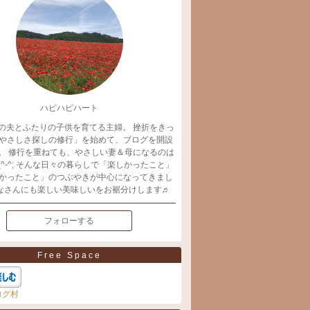
ハピハピハート
の夫とふたりの子供を育てる主婦。 挫折をきっ
やさしさ探しの修行」を始めて、ブログを開設
。 修行を重ねても、やさしい妻＆母になるのは
(^-^; そんな日々の暮らしで「楽しかったこと」
かったこと」のつぶやきが中心になってきまし
みなさんにも楽しい美味しいをお裾分けします♬
フォローする
Free Space
ログ村