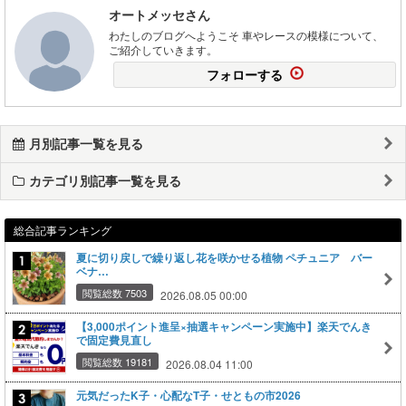
オートメッセさん
わたしのブログへようこそ 車やレースの模様について、
ご紹介していきます。
フォローする
月別記事一覧を見る
カテゴリ別記事一覧を見る
総合記事ランキング
夏に切り戻しで繰り返し花を咲かせる植物 ペチュニア バー
ベナ…
閲覧総数 7503
2026.08.05 00:00
【3,000ポイント進呈×抽選キャンペーン実施中】楽天でんき
で固定費見直し
閲覧総数 19181
2026.08.04 11:00
元気だったK子・心配なT子・せともの市2026