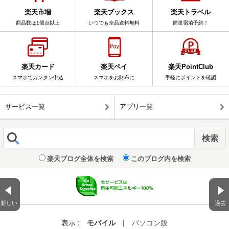
楽天市場
楽天ブックス
楽天トラベル
商品数は1億点以上
いつでも全品送料無料
簡単宿泊予約！
楽天カード
楽天ペイ
楽天PointClub
スマホでカンタン申込
スマホをお財布に
手軽にポイントを確認
サービス一覧
アプリ一覧
楽天ブログ全体を検索
このブログ内を検索
新しい
過去
表示 :
モバイル
|
パソコン版