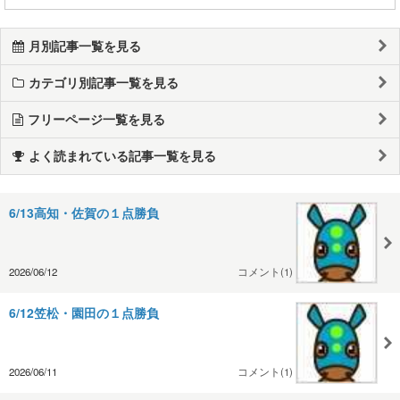
月別記事一覧を見る
カテゴリ別記事一覧を見る
フリーページ一覧を見る
よく読まれている記事一覧を見る
6/13高知・佐賀の１点勝負
2026/06/12
コメント(1)
6/12笠松・園田の１点勝負
2026/06/11
コメント(1)