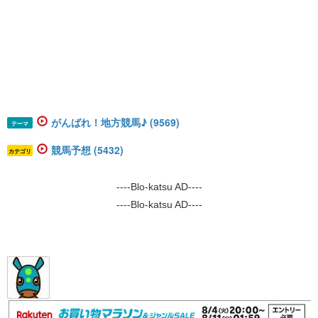
がんばれ！地方競馬♪ (9569)
テーマ
競馬予想 (5432)
カテゴリ
----Blo-katsu AD----
----Blo-katsu AD----