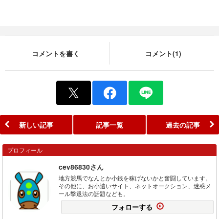
コメントを書く
コメント(1)
新しい記事
記事一覧
過去の記事
プロフィール
cev86830さん
地方競馬でなんとか小銭を稼げないかと奮闘しています。
その他に、お小遣いサイト、ネットオークション、迷惑メ
ール撃退法の話題なども。
フォローする