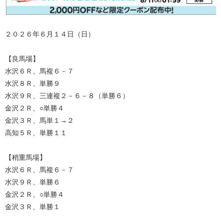
２０２６年６月１４日（日）
【良馬場】
水沢６Ｒ、馬複６－７
水沢８Ｒ、単勝９
水沢９Ｒ、三連複２－６－８（単勝６）
金沢２Ｒ、○単勝４
金沢３Ｒ、馬単１→２
高知５Ｒ、単勝１１
【稍重馬場】
水沢６Ｒ、馬複６－７
水沢９Ｒ、単勝６
金沢２Ｒ、○単勝４
金沢３Ｒ、単勝１