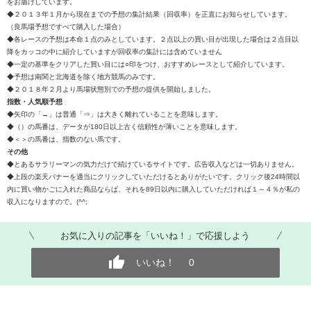
をお届けしています。
◆２０１３年１月から現在までの予想の集計結果（回収率）を正直にお知らせしています。
（良馬場予想ですべて購入した場合）
◆各レースの予想は本命１点のみとしています。２点以上の買い目が出現した場合は２点目以
降をカッコの中に紹介していますが回収率の集計には含めていません
◆一定の基準をクリアした買い目には○印をつけ、おすすめレースとして紹介しています。
◆予想は南関と北海道を除く地方競馬のみです。
◆２０１８年２月より馬場状態別での予想の提供を開始しました。
指数・人気順予想
◆矢印の「→」は普通「⇒」は大きく離れていることを意味します。
◆（）の馬番は、データが180日以上古く信頼性が薄いことを意味します。
◆＜＞の馬番は、指数のない馬です。
その他
◆とあるサラリーマンの気力だけで続けているサイトです。広告収入などは一切ありません。
◆上段の楽天バナーを適当にクリックしていただけるとありがたいです。クリック後24時間以
内に買い物かごに入れた商品ならば、それを89日以内に購入していただければ１～４％が私の
収入になりますので。(^^;
お気に入りの記事を「いいね！」で応援しよう
いいね！
0