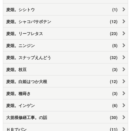
麦畑。シシトウ
(1)
麦畑。シャコバサボテン
(12)
麦畑。リーフレタス
(23)
麦畑。ニンジン
(5)
麦畑。スナップえんどう
(32)
麦畑。枝豆
(3)
麦畑。白姫はつか大根
(12)
麦畑。種蒔き
(3)
麦畑。インゲン
(6)
大規模修繕工事。の話
(30)
ＨＢでパン
(11)