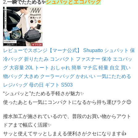
シュパッとエコバッグ
2.
一瞬でたためる✨
レビューでスポンジ【マーナ公式】 Shupatto シュパット 保
冷バッグ 折りたたみ コンパクト ファスナー 保冷 エコバッ
グ 大容量 20L トート おしゃれ 簡単 マチ広 軽量 自立 買い
物バッグ 大きめ クーラーバッグ かわいい 一気にたためる
レジバッグ 母の日 ギフト S503
“シュパッと”たためる手軽さが魅力✨
使ったあとも一気にコンパクトになるから持ち運びラク😊
撥水加工が施されているので、普段のお買い物からアウト
ドアまで幅広く活躍✨
サッと使えてサッとしまえる便利さがクセになります👍