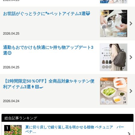
お世話がぐっとラクに🐾ペットアイテム3選😺
2026.04.25
通勤もおでかけも快適に✨持ち物アップデート3
選😊
2026.04.25
【2時間限定50％OFF】全商品対象✨キッチン便
利アイテム3選👩🏻‍🍳
2026.04.24
総合記事ランキング
夏に切り戻しで繰り返し花を咲かせる植物 ペチュニア バー
ベナ…