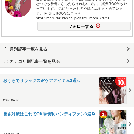
とつでも参考になったらうれしいです。 楽天ROOMもや
っています。 気になったものや購入品をまとめていま
す。 ▶ 楽天ROOMはこちら
https://room.rakuten.co.jp/chami_room_/items
フォローする
月別記事一覧を見る
カテゴリ別記事一覧を見る
おうちでリラックス🌿ケアアイテム3選☺️
2026.04.26
暑さ対策はこれでOK🌞便利ハンディファン3選🌀
2026.04.26