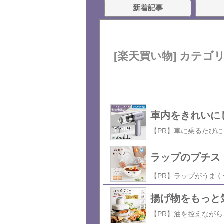
新着記事
[楽天買い物] カテゴ
車内をきれいに
ラップのプチスト
揚げ物をもっと気