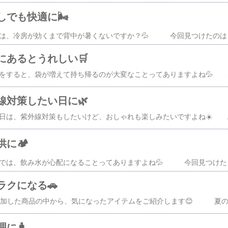
でも快適に🌬️
【PR】車に乗ってすぐは、冷房が効くまで背中が暑くないですか？💦 今回見つけたのは、ヘッドレストに取り付ける車載シートファン✨ 
にあるとうれしい🛒
【PR】たくさん買い物をすると、袋が増えて持ち帰るのが大変なことってありますよね💦 今回見つけたのは、大容量の保冷・保温ト
線対策したい日に🌿
【PR】半袖で出かける日は、紫外線対策もしたいけど、おしゃれも楽しみたいですよね☀️ 今回見つけたのは、フレアデザインのアームカバー✨ ゆったりとしたデザインで風が通りやすく、接触冷感素材なの
に🏕️
【PR】キャンプや登山では、飲み水が心配になることってありますよね💦 今回見つけたのは、コンパクトな携帯浄水器✨ 手のひらサイズで
ラクになる🚗
に🧳