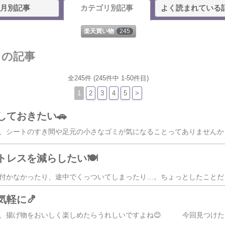
月別記事
カテゴリ別記事
よく読まれている
楽天買い物
245
リの記事
全245件 (245件中 1-50件目)
1
2
3
4
5
>
しておきたい🚗
【PR】車に乗るたびに、シートのすき間や足元の小さなゴミが気になることってありませんか？ 気になっても、そのままになってしまうことってありますよね💦 今回
レスを減らしたい🍽️
【PR】ラップがうまく付かなかったり、途中でくっついてしまったり…。ちょっとしたことだけど、毎日のことだと意外と面倒ですよね💦 今回見つけたのは、「お
軽に🍤
【PR】油を控えながら、揚げ物をおいしく楽しめたらうれしいです