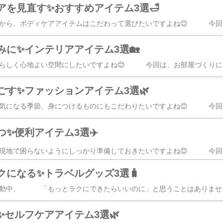
アを見直す✨おすすめアイテム3選🛁
【PR】毎日使うものだから、ボディケアアイテムはこだわって選びたいですよね😊 今回は、毎日のお手入れに役立つ アイテムを3つ集めました
みに✨インテリアアイテム3選🏡
【PR】お部屋は、自分らしく心地よい空間にしたいですよね😊 今回は、お部屋づくりに役立つアイテムを3つ集めました✨ 画像をクリックすると、レビュー
ごす✨ファッションアイテム3選🌿
【PR】暑さや日差しが気になる季節、身につけるものにもこだわりたいですよね😊 今回は、身につけて快適なアイテムを3つ集めました✨ 画像をクリックすると、
✨便利アイテム3選✈️
【PR】海外旅行では、現地で困らないようにしっかり準備しておきたいですよね😊 今回は、海外で役立つ便利なグッズを3つ集めました✨ 画像をクリックする
クになる✨トラベルグッズ3選🧳
【PR】旅行の準備や移動中、 「もっとラクにできたらいいのに」と思うことはありませんか？😊 今回は、旅行で役立つトラベルグッズを3つ集めました✨ 画像をクリックすると、レビューや詳細も見られます👇1. ファスナーで簡単圧縮🧦トラベルポーチ​【最大15％OFFクーポン★ 7/17 2
✨セルフケアアイテム3選🌿