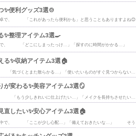
✨便利グッズ3選🍲
【PR】毎日の料理や食卓で、 「これがあったら便利かも」と思うこともありますよね😊 今回は、そんな場面で役立つアイテムを集めました✨ 画像をクリックすると
✨整理アイテム3選🍳
【PR】キッチンまわりで、 「どこにしまったっけ…」「探すのに時間がかかる…」 そんなこと、ありませんか？😊今回は、見つけやすく整理できる便利アイテムを集めました✨ 画像をクリックすると、レビューや詳細も見られます👇1. まとめて管理📄冷蔵庫ピタッとファイル​【楽天1位&2冠】高評価★4.7【 新作 】 
える✨収納アイテム3選🏠
【PR】片付けても、 「気づくとまた散らかる…」「使いたいものがすぐ見つからない…」 そんなこと、ありませんか？😊 今回は、整理整頓に役立つ収納アイテムを集めました✨ 画像をクリックすると、レビューや詳細も見られます👇1. 洗えて清潔🧦下着収納ケース​【1980円以上送料無料】【特
りが変わる✨美容アイテム3選🪞
【PR】朝のメイクで、 「もう少しきれいに仕上げたい…」「メイクを長持ちさせたい…」 そう思うこと、ありませんか？😊 今回は、毎日のメイクに役立つ便利アイテムを集めました✨ 画像をクリックすると、レビューや詳細も見られます👇1. ムラなく仕上がる🪞グロウフィックスパフ​【5日限定★抽選で最大100％P還元
見直したい✨安心アイテム3選🏠
【PR】毎日の暮らしの中で、 「ここが少し心配…」「備えておきたいな…」 そう思うこと、ありませんか？😊 今回は、普段の暮らしにも役立つ安心アイテムを集めました✨ 画像をクリックすると、レビューや詳細も見られます👇1. 換気中も安心🐈サッシロック​サッシロック slim 4個入り シルバ