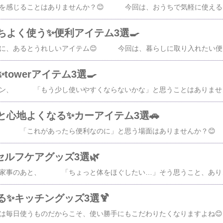
【PR】最近、体の疲れを感じることはありませんか？😊 今回は、おうちで気軽に使えるケアアイテムを3つ集めました✨ 画像をクリックすると、レビューや
ちよく使う✨便利アイテム3選🍳
【PR】毎日のキッチンに、あるとうれしいアイテム😊 今回は、暮らしに取り入れたい便利アイテムを3つ集めました✨ 画像をクリックすると、レビューや詳
owerアイテム3選🍳
【PR】毎日使うキッチン、 「もう少し使いやすくならないかな」と思うことはありませんか？😊 今回は、キッチンをすっきり整えるtowerアイテムを3つ集めました✨ 画像をクリックすると、レビューや詳細も見られます👇1. 作業スペースをプラス🍽️家電下引き出し＆スライドテーブル​特典付き！ 【 山崎実業 ツーウェイ/リバーシ
と心地よくなる✨カーアイテム3選🚗
【PR】車に乗るたび、 「これがあったら便利なのに」と思う場面はありませんか？😊 今回は、毎日のドライブに役立つカーアイテムを3つ集めました✨ 画像をクリックす
ルフケアグッズ3選🌿
【PR】デスクワークや家事のあと、 「ちょっと体をほぐしたい…」そう思うこと、ありませんか？😊 今回は、おうちで手軽に使えるセルフケアグッズを集めました✨ 画像をクリックすると、レビューや詳細も見られます👇1. 頭皮をグッと刺激💇ヘッドスパご予約受付中 23:59までポイント必ず10倍以上 クーポ
✨キッチングッズ3選🍹
【PR】キッチングッズは毎日使うものだからこそ、使い勝手にもこだわりたくなりますよね😊 今回は、キッチンで役立つ 便利なアイテムを集めました✨ 画像をクリック