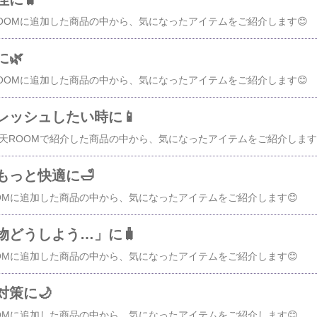
🌿
レッシュしたい時に📱
【PR
もっと快適に🛁
物どうしよう…」に🧳
策に🌙