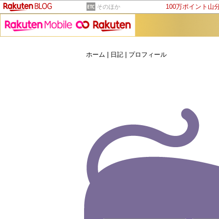
100万ポイント山
そのほか
ホーム
|
日記
|
プロフィール