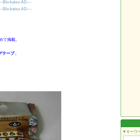
---Blo-katsu AD----
---Blo-katsu AD----
めて掲載。
グテープ
」
▼キーワ