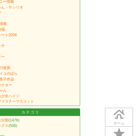
ニー情報
ゃん・サンリオ
マ
情報
劇場
ート2006
ッチ
リー
の仮面
イユのばら
美子作品
ラクター
ゃん
の少女ハイジ
ファスナーマスコット
カテゴリ
未分類
(1476)
ホーム
ックス
(506)