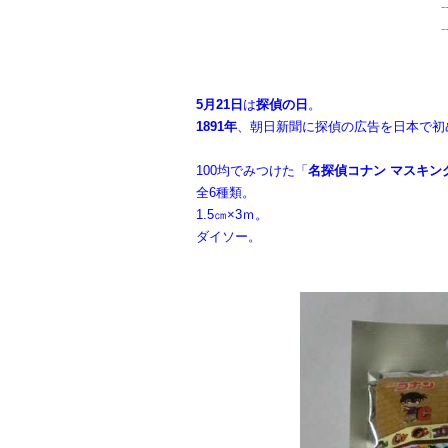
-
-
5月21日
は
探偵の日
。
1891年
、朝日新聞に探偵の広告を日本で初
100均でみつけた「
名探偵コナン マスキン
全6種類。
1.5㎝×3ｍ。
ダイソー。