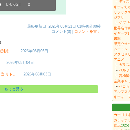
ディズ
いいね！
0
キティち
リラック
ジブリ
ジブリ
最終更新日 2026年05月21日 01時40分08秒
世界名作
コメント(0) |
コメントを書く
イヤープレ
書籍
事
限定ウオ
ムーミン
特別賞 …
2026年08月06日
アクセサ
アニメ
2026年08月04日
ガラス
ベルサ
0位 リト…
2026年08月03日
高橋留
企業キャ
ペコち
もっと見る
アルプス
キティ 
カテゴリ
ガチャボ
食玩
(325)