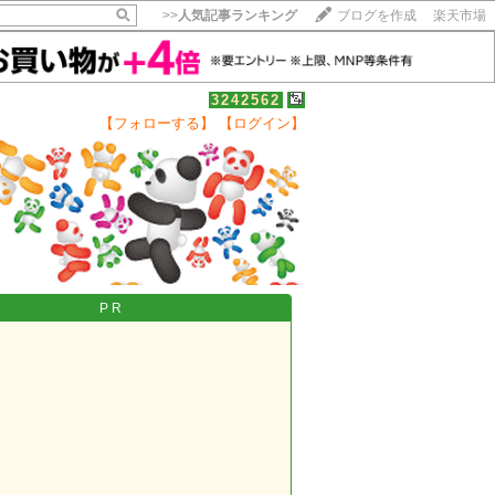
>>
人気記事ランキング
ブログを作成
楽天市場
3242562
【フォローする】
【ログイン】
【毎日開催】
15記事にいいね！で1ポイント
10秒滞在
いいね!
--
/
--
PR