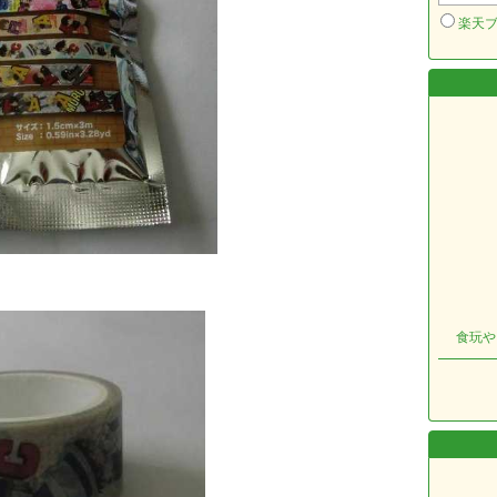
楽天
食玩や