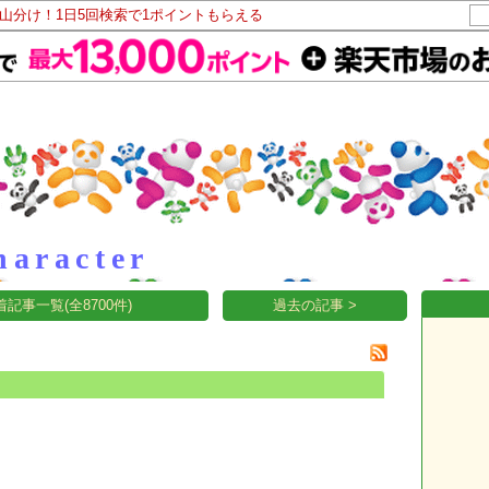
ト山分け！1日5回検索で1ポイントもらえる
haracter
着記事一覧(全8700件)
過去の記事 >