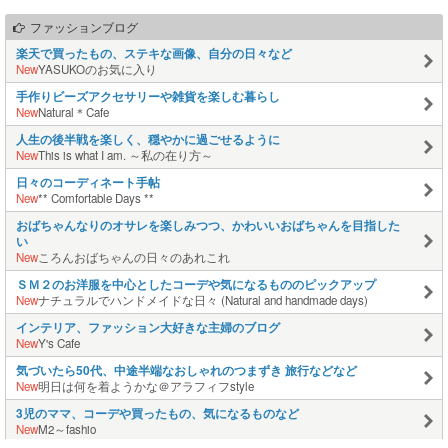
ファッションブログ
楽天で買ったもの、ステキな画像、自分の日々など
New
YASUKOのお気に入り
手作りビーズアクセサリーや雑貨を楽しむ暮らし
New
Natural＊Cafe
人生の後半戦を楽しく、穏やかに過ごせるように
New
This is what I am. ～私の在り方～
日々のコーディネート手帖
New
** Comfortable Days **
おばちゃんなりのオサレを楽しみつつ、かわいいおばちゃんを目指した
い
New
ころんおばちゃんの日々のあれこれ
ＳＭ２のお洋服を中心としたコーデや気になるもののピックアップ
New
ナチュラルでハンドメイドな日々 (Natural and handmade days)
インテリア、ファッション大好きな主婦のブログ
New
Y's Cafe
気づいたら50代、中途半端なおしゃれのつまずき 旅行などなど
New
明日は何を着ようかな＠アラフィフstyle
3児のママ、コーデや買ったもの、気になるものなど
New
M2～fashio