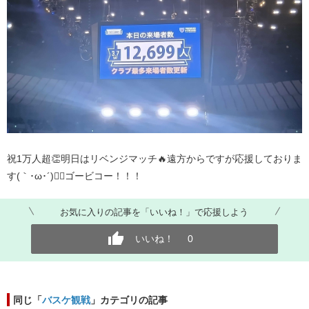
祝1万人超👏明日はリベンジマッチ🔥遠方からですが応援しておりま
す(｀･ω･´)🏴‍☠️ゴービコー！！！
お気に入りの記事を「いいね！」で応援しよう
いいね！
0
同じ「
バスケ観戦
」カテゴリの記事