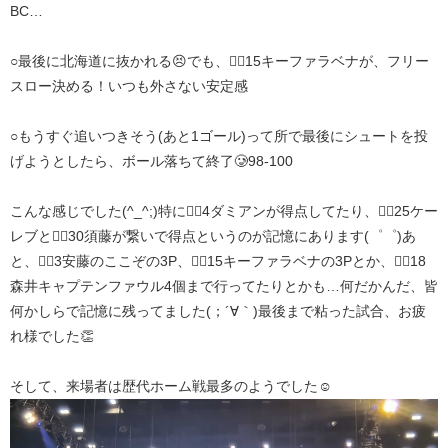
BC…
○最後に北海道に抜かれる😣でも、🏴‍☠️15キーファラベナが、フリー
スロー決める！いつも外さない安定感
○もうすぐ追いつきそう(あと1ゴール)って所で最後にシュートを投
げようとしたら、ボール落ちて終了🥲98-100
こんな感じでした(^_^;)特に🏴‍☠️4ダミアンが得点してたり、🏴‍☠️25ケー
レブと🏴‍☠️30須藤が繋いで得点というのが記憶にあります(゜゜)あ
と、🏴‍☠️3安藤のここぞの3P、🏴‍☠️15キーファラベナの3Pとか、🏴‍☠️18
森井キャプテンファウル4個まで行ってたりとかも…何だかんだ、皆
何かしらで記憶に残ってました(；´∀｀)最後まで粘った試合、お疲
れ様でした👏
そして、来場者は歴代ホーム戦最多のようでした☺