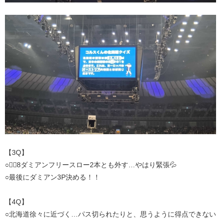
【3Q】
○🏴‍☠️8ダミアンフリースロー2本とも外す…やはり緊張💦
○最後にダミアン3P決める！！
【4Q】
○北海道徐々に近づく…パス切られたりと、思うように得点できない