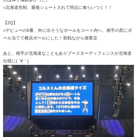
○北海道先制、最後シュート入れて同点に食らいつく！！
【2Q】
○デビューの6番、外に出そうなボールをコート内へ、相手の尻にボ
ール当てて横浜ボールにした！初戦ながら偉業👏
あと、相手が北海道なこともありブースターディフェンスが北海道
仕様に( ´∀｀)