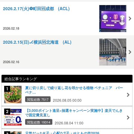
2026.2.17(火)⚽️町田🆚成都 (ACL)
2026.02.18
2026.2.15(日)🏒横浜🆚北海道 (AL)
2026.02.16
総合記事ランキング
夏に切り戻しで繰り返し花を咲かせる植物 ペチュニア バー
ベナ…
閲覧総数 7517
2026.08.05 00:00
【3,000ポイント進呈×抽選キャンペーン実施中】楽天でんき
で固定費見直し
閲覧総数 19314
2026.08.04 11:00
元気だったK子・心配なT子・せともの市2026