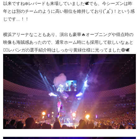
以来ですね❄️レバードも来場していました🕊️でも、今シーズンは昨
年とは別のチームのように高い順位を維持しており(ﾟдﾟ)！という感
じです…！！
横浜アリーナなこともあり、演出も豪華🔥オープニングや得点時の
映像も海賊感あったので、通常ホーム時にも採用して欲しいなぁと
🏴‍☠️レバンガの選手紹介時はしっかり黄緑仕様に光ってました🟢🕊️