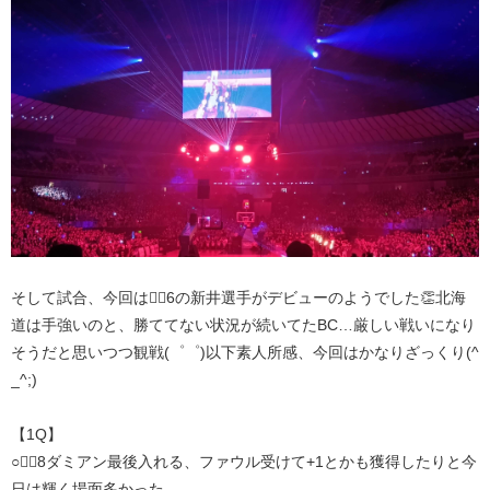
そして試合、今回は🏴‍☠️6の新井選手がデビューのようでした👏北海
道は手強いのと、勝ててない状況が続いてたBC…厳しい戦いになり
そうだと思いつつ観戦(゜゜)以下素人所感、今回はかなりざっくり(^
_^;)
【1Q】
○🏴‍☠️8ダミアン最後入れる、ファウル受けて+1とかも獲得したりと今
日は輝く場面多かった。