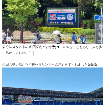
多分味スタ以来の水戸観戦ですね🐉(´∀｀)
GWなこともあり、人も多
い気がしました(゜゜)
今回も熱い席から応援📣マリンちゃん達もきてくれました🦢🦢🦢