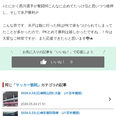
○とにかく西川選手が奮闘👐こんなに止めてたっけ🤔と思いつつ後押
し、そして水戸勝利🎉
こんな所です、水戸は観に行った時はPKで差をつけられてしまって
たことが多かったので、PKとめて勝利は嬉しかったですね…！今は
大変なご時世ですが、また応援できたらと思います🐉🔥
お気に入りの記事を「いいね！」で応援しよう
いいね！
0
同じ「
サッカー観戦
」カテゴリの記事
2026.5.24(日)⚽️岡山🆚️C大阪 (J1百年構想)
2026.05.24 21:51
2026.5.23(土)⚽️京都🆚️長崎 (J1百年構想)