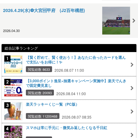
2026.4.29(水)⚽️大宮🆚️甲府 (J2百年構想)
2026.04.30
総合記事ランキング
【賢く貯めて、賢く使おう！】あなたに合ったカードを選ん
で支払いをお得に！✨
閲覧総数 8633
2026.08.07 11:00
【3,000ポイント進呈×抽選キャンペーン実施中】楽天でんき
で固定費見直し
閲覧総数 20093
2026.08.04 11:00
楽天ラッキーくじ一覧（PC版）
閲覧総数 11200468
2026.08.07 08:35
スマホは常に手元に・微笑み返したくなる千日紅