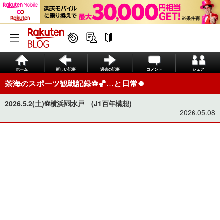
ホーム
新しい記事
過去の記事
コメント
シェア
茶海のスポーツ観戦記録⚽️🏀…と日常🍀
2026.5.2(土)⚽️横浜🆚️水戸 (J1百年構想)
2026.05.08