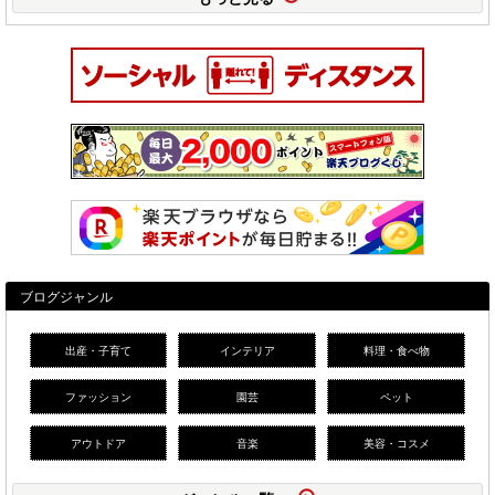
ブログジャンル
出産・子育て
インテリア
料理・食べ物
ファッション
園芸
ペット
アウトドア
音楽
美容・コスメ