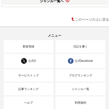
ジャンル一覧へ
このページの上に戻る
メニュー
新規登録
日記を書く
公式X
公式facebook
サービストップ
ブログランキング
記事ランキング
ジャンル一覧
ヘルプ
利用規約