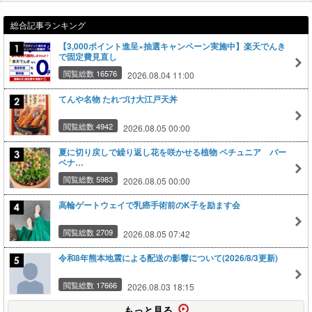
総合記事ランキング
【3,000ポイント進呈×抽選キャンペーン実施中】楽天でんき
で固定費見直し
閲覧総数 16576
2026.08.04 11:00
てんや名物 たれづけ大江戸天丼
閲覧総数 4942
2026.08.05 00:00
夏に切り戻しで繰り返し花を咲かせる植物 ペチュニア バー
ベナ…
閲覧総数 5983
2026.08.05 00:00
高輪ゲートウェイで乳癌手術前のK子を励ます会
閲覧総数 2709
2026.08.05 07:42
令和8年熊本地震による配送の影響について(2026/8/3更新)
閲覧総数 17666
2026.08.03 18:15
もっと見る