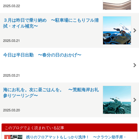
2025.03.22
３月は昨日で乗り納め 〜駐車場にこもりフル清
拭・オイル補充〜
2025.03.21
今日は半日出勤 〜春分の日のおかげ〜
2025.03.21
海にお礼を。友に昼ごはんを。 〜荒船海岸お礼
参りツーリング〜
2025.03.20
このブログでよく読まれている記事
残りのフロアマットもしっかり洗浄！ 〜クラウン助手席・