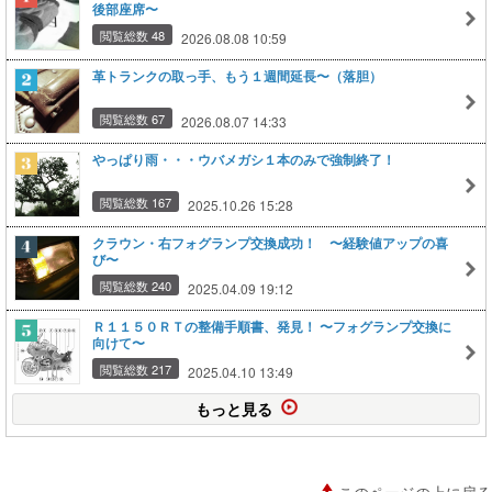
後部座席〜
閲覧総数 48
2026.08.08 10:59
革トランクの取っ手、もう１週間延長〜（落胆）
閲覧総数 67
2026.08.07 14:33
やっぱり雨・・・ウバメガシ１本のみで強制終了！
閲覧総数 167
2025.10.26 15:28
クラウン・右フォグランプ交換成功！ 〜経験値アップの喜
び〜
閲覧総数 240
2025.04.09 19:12
Ｒ１１５０ＲＴの整備手順書、発見！ 〜フォグランプ交換に
向けて〜
閲覧総数 217
2025.04.10 13:49
もっと見る