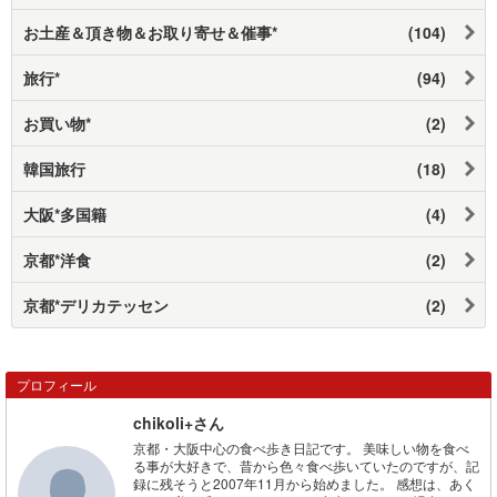
お土産＆頂き物＆お取り寄せ＆催事*
(104)
旅行*
(94)
お買い物*
(2)
韓国旅行
(18)
大阪*多国籍
(4)
京都*洋食
(2)
京都*デリカテッセン
(2)
プロフィール
chikoli+さん
京都・大阪中心の食べ歩き日記です。 美味しい物を食べ
る事が大好きで、昔から色々食べ歩いていたのですが、記
録に残そうと2007年11月から始めました。 感想は、あく