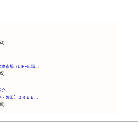
53)
際市場（BIFF広場…
05)
紹介
井・磐田】ＧＲＥＥ…
40)