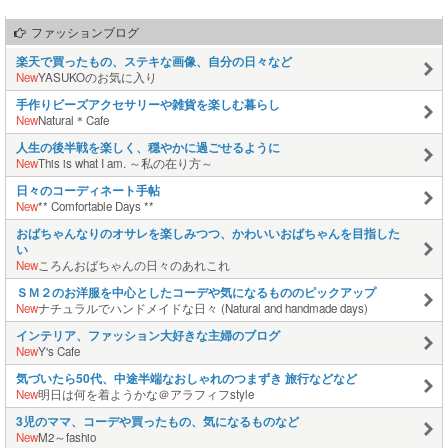
ファッションブログ
楽天で買ったもの、ステキな画像、自分の日々など
New
YASUKOのお気に入り
手作りビーズアクセサリーや雑貨を楽しむ暮らし
New
Natural＊Cafe
人生の後半戦を楽しく、穏やかに過ごせるように
New
This is what I am. ～私の在り方～
日々のコーディネート手帖
New
** Comfortable Days **
おばちゃんなりのオサレを楽しみつつ、かわいいおばちゃんを目指した
い
New
ころんおばちゃんの日々のあれこれ
ＳＭ２のお洋服を中心としたコーデや気になるもののピックアップ
New
ナチュラルでハンドメイドな日々 (Natural and handmade days)
インテリア、ファッション大好きな主婦のブログ
New
Y's Cafe
気づいたら50代、中途半端なおしゃれのつまずき 旅行などなど
New
明日は何を着ようかな＠アラフィフstyle
3児のママ、コーデや買ったもの、気になるものなど
New
M2～fashio