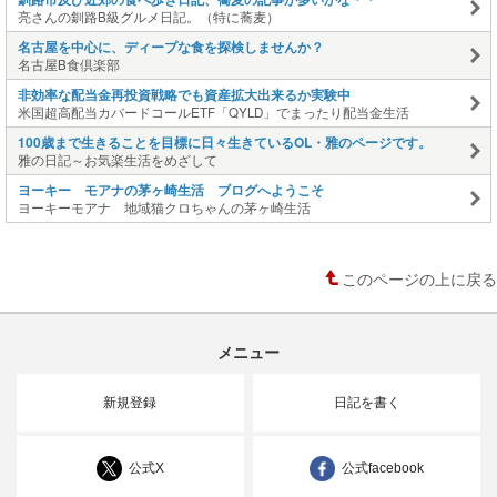
亮さんの釧路B級グルメ日記。（特に蕎麦）
名古屋を中心に、ディープな食を探検しませんか？
名古屋B食倶楽部
非効率な配当金再投資戦略でも資産拡大出来るか実験中
米国超高配当カバードコールETF「QYLD」でまったり配当金生活
100歳まで生きることを目標に日々生きているOL・雅のページです。
雅の日記～お気楽生活をめざして
ヨーキー モアナの茅ヶ崎生活 ブログへようこそ
ヨーキーモアナ 地域猫クロちゃんの茅ヶ崎生活
このページの上に戻る
メニュー
新規登録
日記を書く
公式X
公式facebook