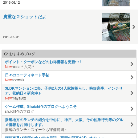
2016.06.12
貴重な２ショットだよ
2016.05.31
おすすめブログ
ポイント・クーポンなどのお得情報を更新中！
New
rocca＊六花＊
日々のコーディネート手帖
New
andwalk.
3LDKマンションに夫、子供2人の4人家族暮らし。時短家事、インテリ
ア、収納日々研究中♪
New
maya502
ゲーム作成、Shuichi-Yのブログへようこそ
shuichi-Yのブログ
播磨地方のランチの紹介を中心に、神戸、大阪、その他旅行先等のグル
メ情報をお届けします。
播磨のランチ～スイーツも守備範囲～
釧路市及び近郊の食べ歩き日記、蕎麦の記事が多いかな・・