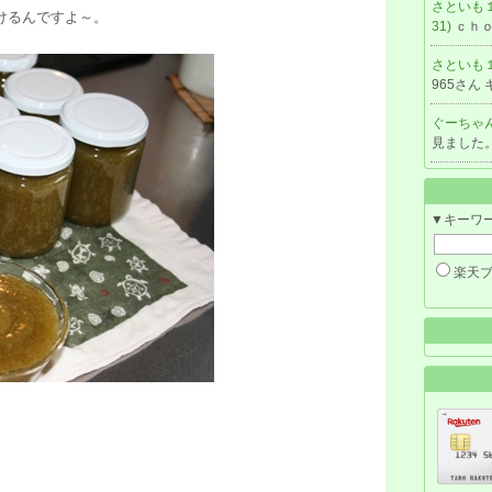
さといも
けるんですよ～。
31)
ｃｈ
さといも
965さん
ぐーちゃん
見ました
▼キーワ
楽天
。