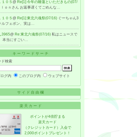
１１０５
@
Re[1]:今年の睡蓮といただきもの(07/
ｏｌｏｎさん お返事遅くてごめんな…
１１０５
@
Re[1]:東北六魂祭(07/16)
ぐーちゃん3
 キルフェボン、実は…
3965
@
Re:東北六魂祭(07/16)
私はニュースで
。 本当にすごい…
キーワードサーチ
ード検索
ブログ内
このブログ内
ウェブサイト
サイド自由欄
楽天カード
ポイントが4倍貯まる
楽天カード
（クレジットカード）入会で
2,000ポイントプレゼント！