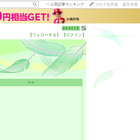
>>
人気記事ランキング
ブログを作成
楽天市場
064018
【フォローする】
【ログイン】
【毎日開催】
15記事にいいね！で1ポイント
10秒滞在
いいね!
--
/
--
PR