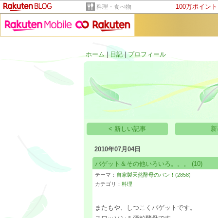
100万ポイン
料理・食べ物
ホーム
|
日記
|
プロフィール
< 新しい記事
新
2010年07月04日
バゲット＆その他いろいろ。。。
(10)
テーマ：
自家製天然酵母のパン！(2858)
カテゴリ：
料理
またもや、しつこくバゲットです。