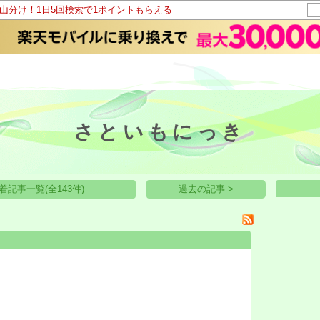
ト山分け！1日5回検索で1ポイントもらえる
さといもにっき
着記事一覧(全143件)
過去の記事 >