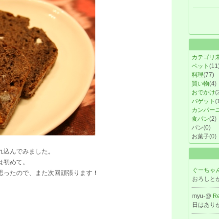
カテゴリ
ペット
(11
料理
(77)
買い物
(4)
おでかけ
(
バゲット
(
カンパー
食パン
(2)
パン
(0)
お菓子
(0)
れ込んでみました。
は初めて。
ぐーちゃん
思ったので、また次回頑張ります！
おろしと
myu-@
R
日はあり