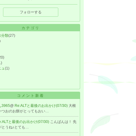
フォローする
カテゴリ
未分類
(27)
)
20)
1)
ニュ
(1)
コメント新着
3965
@
Re:ALTと最後のお出かけ(07/30)
大根
かつおのお餅がとってもおい…
e:ALTと最後のお出かけ(07/30)
こんばんは！ 先
がとうね♪とても…