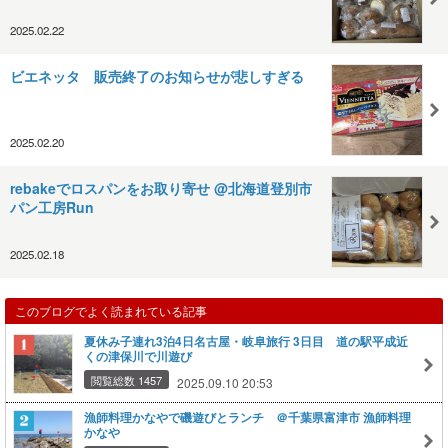
2025.02.22
ビエネッタ 販売終了のお知らせが悲しすぎる
2025.02.20
rebakeでロスパンをお取り寄せ @北海道登別市
パン工房Run
2025.02.18
このブログでよく読まれている記事
夏休み子連れ3泊4日名古屋・岐阜旅行 3日目 道の駅平成近
くの津保川で川遊び
閲覧総数 1457
2025.09.10 20:53
漁師料理かなやで磯遊びとランチ ＠千葉県富津市 漁師料理
かなや