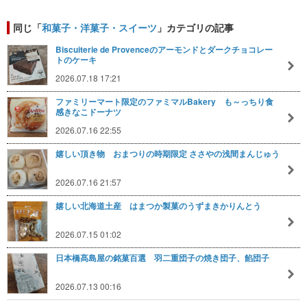
同じ「
和菓子・洋菓子・スイーツ
」カテゴリの記事
Biscuiterie de Provenceのアーモンドとダークチョコレー
トのケーキ
2026.07.18 17:21
ファミリーマート限定のファミマルBakery も～っちり食
感きなこドーナツ
2026.07.16 22:55
嬉しい頂き物 おまつりの時期限定 ささやの浅間まんじゅう
2026.07.16 21:57
嬉しい北海道土産 はまつか製菓のうずまきかりんとう
2026.07.15 01:02
日本橋髙島屋の銘菓百選 羽二重団子の焼き団子、餡団子
2026.07.13 00:16