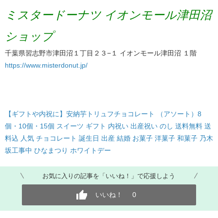
ミスタードーナツ イオンモール津田沼
ショップ
千葉県習志野市津田沼１丁目２３−１ イオンモール津田沼 １階
https://www.misterdonut.jp/
【ギフトや内祝に】安納芋トリュフチョコレート （アソート）8
個・10個・15個 スイーツ ギフト 内祝い 出産祝い のし 送料無料 送
料込 人気 チョコレート 誕生日 出産 結婚 お菓子 洋菓子 和菓子 乃木
坂工事中 ひなまつり ホワイトデー
お気に入りの記事を「いいね！」で応援しよう
いいね！
0