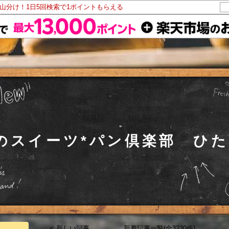
ト山分け！1日5回検索で1ポイントもらえる
co のスイーツ*パン倶楽部 ひ
< 新しい記事
新着記事一覧(全3230件)