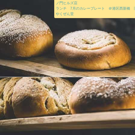
ノ門ヒルズ店
ランチ 7月のカレープレート ＠港区西新橋 
やくぜん堂