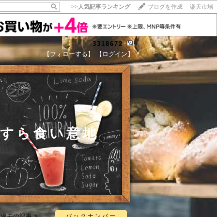
>>
人気記事ランキング
ブログを作成
楽天市場
3318672
【フォローする】
【ログイン】
【毎日開催】
15記事にいいね！で1ポイント
10秒滞在
いいね!
--
/
--
たすら食い意地
過去の記事 >
バックナンバー