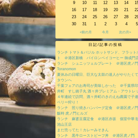
9
10
11
12
13
14
1
16
17
18
19
20
21
2
23
24
25
26
27
28
2
30
31
1
2
3
4
5
<前の月
今月
次の月>
日記/記事の投稿
ランチ トマト＆バジル ホットサンド、フラット
ト ＠港区新橋 バイロンベイコーヒー 御成門
ランチ シュニッツェルプレート ＠港区虎ノ門 T
Toranomon
夏休みの日曜日、巨大な太鼓の達人がやりたく
タウンへ
千葉フェアのお寿司が美味しかった ＠千葉県
井町 すし銚子丸 酒々井プレミアム・アウトレ
４年連続で訪問、酒々井町のきのえね農園で子
ベリー狩り！
ランチ 照り焼きハンバーグ定食 ＠港区虎ノ
飯時 虎ノ門ヒルズ
ランチ 麻婆豆腐定食 ＠港区赤坂 個室中華 頤
池山王店
まだ売ってた！カレーみそきん
ランチ 黒牛ローストビーフ丼 ＠港区虎ノ門 Bt