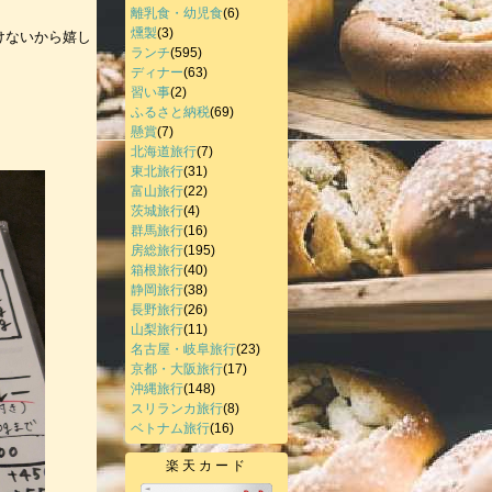
離乳食・幼児食
(6)
燻製
(3)
けないから嬉し
ランチ
(595)
ディナー
(63)
習い事
(2)
ふるさと納税
(69)
懸賞
(7)
北海道旅行
(7)
東北旅行
(31)
富山旅行
(22)
茨城旅行
(4)
群馬旅行
(16)
房総旅行
(195)
箱根旅行
(40)
静岡旅行
(38)
長野旅行
(26)
山梨旅行
(11)
名古屋・岐阜旅行
(23)
京都・大阪旅行
(17)
沖縄旅行
(148)
スリランカ旅行
(8)
ベトナム旅行
(16)
楽天カード