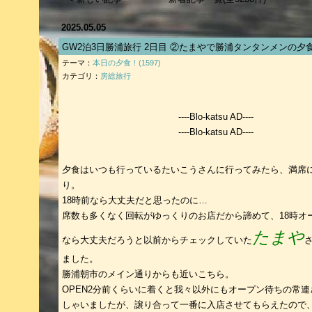
2025.05.05
GW2泊3日勝浦旅行 2日目 ②たまやで勝浦タンタンメンの夕
テーマ：
本日の夕食！(1597)
カテゴリ：
房総旅行
----Blo-katsu AD----
----Blo-katsu AD----
夕食はいつも行っているたいこうさんに行ってみたら、満席
り。
18時前なら大丈夫だと思ったのに…
席数も多くなく回転がゆっくりのお店だから諦めて、18時オ
たまや​
なら大丈夫だろうと以前からチェックしていた
ました。
勝浦朝市のメイン通りからも近いこちら。
OPEN2分前くらいに着くと我々以外にもオープン待ちの常
しゃいましたが、譲り合って一番に入店させてもらえたので