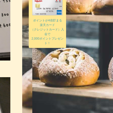
ポイントが4倍貯まる
楽天カード
（クレジットカード）入
会で
2,000ポイントプレゼン
ト！