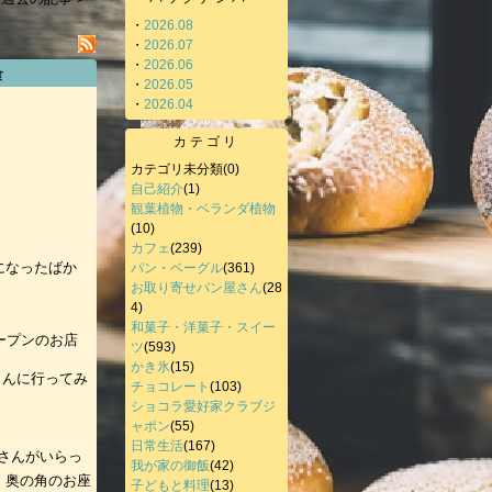
・
2026.08
・
2026.07
・
2026.06
食
・
2026.05
・
2026.04
カテゴリ
カテゴリ未分類
(0)
自己紹介
(1)
観葉植物・ベランダ植物
(10)
カフェ
(239)
になったばか
パン・ベーグル
(361)
お取り寄せパン屋さん
(28
4)
和菓子・洋菓子・スイー
ープンのお店
ツ
(593)
かき氷
(15)
さんに行ってみ
チョコレート
(103)
ショコラ愛好家クラブジ
ャポン
(55)
日常生活
(167)
連さんがいらっ
我が家の御飯
(42)
、奥の角のお座
子どもと料理
(13)