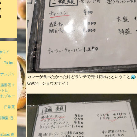
5
2
9
ホワイ
店
a-im
てナンジャ
カレーが食べたかったけどランチで売り切れたということ
GWだしショウガナイ！
印旛郡酒々
ット店
連れブルー
門 日常茶
和園 溜
aps 虎