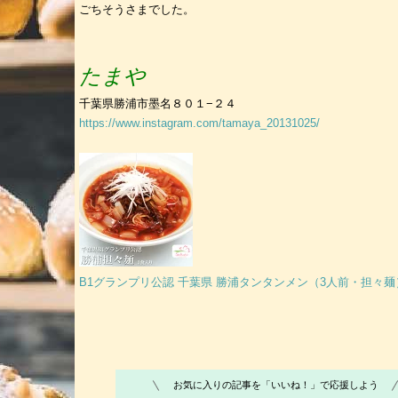
ごちそうさまでした。
たまや​
千葉県勝浦市墨名８０１−２４
https://www.instagram.com/tamaya_20131025/
B1グランプリ公認 千葉県 勝浦タンタンメン（3人前・担々麺
お気に入りの記事を「いいね！」で応援しよう