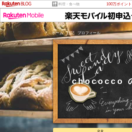
100万ポイン
料理・食べ物
ホーム
|
日記
|
プロフィール
chococ
PR