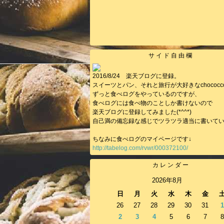
サイド自由欄
2016/8/24 楽天ブログに登録。
スイーツとパン、それと旅行が大好きなchococc
ずっと食べログをやっているのですが、
食べログには食べ物のことしか書けないので
楽天ブログに登録してみました(*^^*)
自己満の備忘録な感じでツラツラ適当に書いて
ちなみに食べログのマイページです↓
http://tabelog.com/rvwr/000372100/
カレンダー
2026年8月
日
月
火
水
木
金
26
27
28
29
30
31
1
2
3
4
5
6
7
8