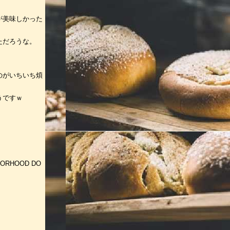
が美味しかった
ただろうな。
のがいちいち煩
うですｗ
RHOOD DO