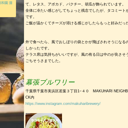
和園 溜
て、レタス、アボカド、パクチー、胡瓜が飾られています。
全体に冷たい感じがしてちょっと残念でしたが、タコミート
です。
ご飯が温かくてチーズが溶ける感じがしたらもっと好みだっ
外で食べたら、風でおしぼりの袋とかが飛ばされそうになる
しかったです。
テラス席は気持ちがいいですが、風の有る日は中のが良さそ
ごちそうさまでした。
幕張ブルワリー
千葉県千葉市美浜区若葉３丁目1−４０ MAKUHARI NEIGHBO
CK内
https://www.instagram.com/makuharibrewery/