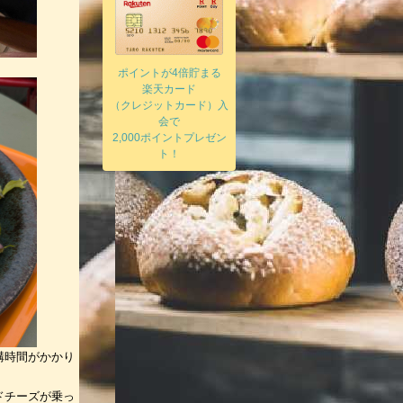
ポイントが4倍貯まる
楽天カード
（クレジットカード）入
会で
2,000ポイントプレゼン
ト！
構時間がかかり
ドチーズが乗っ