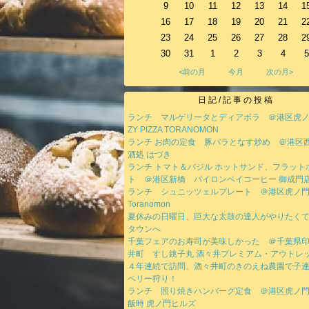
9
10
11
12
13
14
1
16
17
18
19
20
21
2
23
24
25
26
27
28
2
30
31
1
2
3
4
5
<前の月
今月
次の月>
日記/記事の投稿
ランチ マルゲリータとディアボラ ＠港区虎ノ
ZY PIZZA TORANOMON
ランチ お肉の定食 豚バラとなす炒め ＠港
酒処 はづき
ランチ トマト＆バジル ホットサンド、フラット
ト ＠港区新橋 バイロンベイコーヒー 御成門
ランチ シュニッツェルプレート ＠港区虎ノ門 T
Toranomon
夏休みの日曜日、巨大な太鼓の達人がやりたく
タウンへ
千葉フェアのお寿司が美味しかった ＠千葉県
井町 すし銚子丸 酒々井プレミアム・アウトレ
４年連続で訪問、酒々井町のきのえね農園で子
ベリー狩り！
ランチ 照り焼きハンバーグ定食 ＠港区虎ノ
飯時 虎ノ門ヒルズ