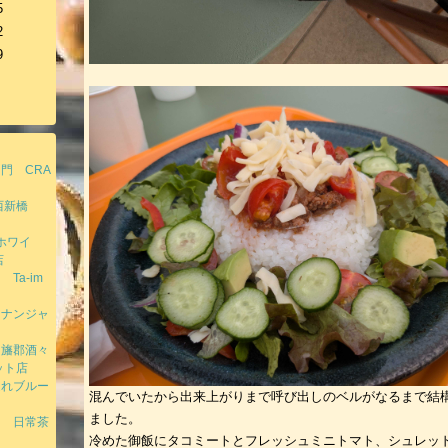
5
2
9
門 CRA
区西新橋
ホワイ
店
a-im
てナンジャ
印旛郡酒々
ット店
連れブルー
混んでいたから出来上がりまで呼び出しのベルがなるまで結
ました。
門 日常茶
冷めた御飯にタコミートとフレッシュミニトマト、シュレッ