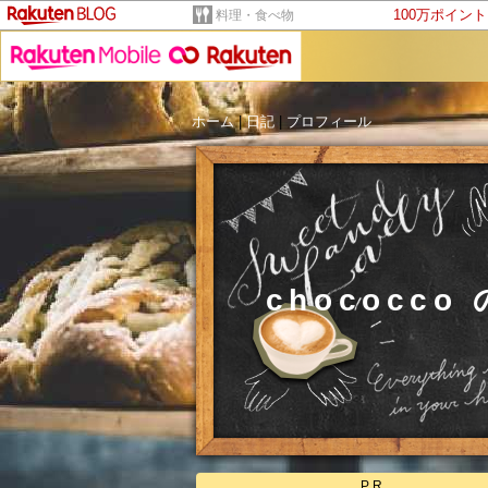
100万ポイン
料理・食べ物
ホーム
|
日記
|
プロフィール
chococ
PR