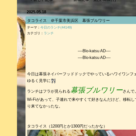
2025.05.18
タコライス ＠千葉市美浜区 幕張ブルワリー
テーマ：
今日のランチ(44149)
カテゴリ：
ランチ
----Blo-katsu AD----
----Blo-katsu AD----
今日は幕張ネイバーフッドドックでやっているハワイワンフ
ゆるく見学に
幕張ブルワリー
ランチはフラが見られる
さんで
Wi-Fiがあって、子連れで来やすくて好きなんだけど、移転
り来てなかったな。
タコライス（1200円とか1300円だったかな）