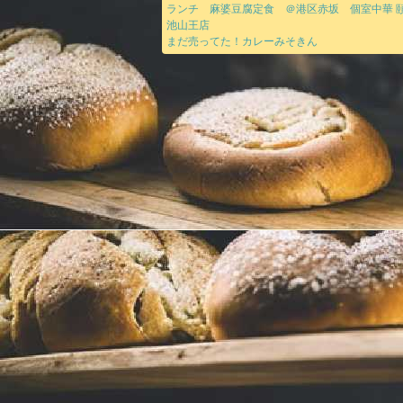
ランチ 麻婆豆腐定食 ＠港区赤坂 個室中華 頤
池山王店
まだ売ってた！カレーみそきん