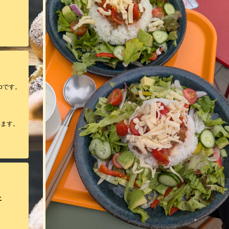
oです。
います。
土