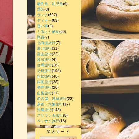
離乳食・幼児食
(6)
燻製
(3)
ランチ
(597)
ディナー
(63)
習い事
(2)
ふるさと納税
(69)
懸賞
(7)
北海道旅行
(7)
東北旅行
(31)
富山旅行
(22)
茨城旅行
(4)
群馬旅行
(16)
房総旅行
(195)
箱根旅行
(40)
静岡旅行
(38)
長野旅行
(26)
山梨旅行
(11)
名古屋・岐阜旅行
(23)
京都・大阪旅行
(17)
沖縄旅行
(148)
スリランカ旅行
(8)
ベトナム旅行
(16)
楽天カード