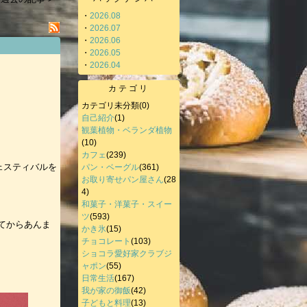
・
2026.08
・
2026.07
・
2026.06
・
2026.05
・
2026.04
カテゴリ
カテゴリ未分類
(0)
自己紹介
(1)
観葉植物・ベランダ植物
(10)
カフェ
(239)
ェスティバルを
パン・ベーグル
(361)
お取り寄せパン屋さん
(28
4)
和菓子・洋菓子・スイー
。
ツ
(593)
してからあんま
かき氷
(15)
チョコレート
(103)
ショコラ愛好家クラブジ
ャポン
(55)
日常生活
(167)
我が家の御飯
(42)
子どもと料理
(13)