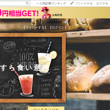
>>
人気記事ランキング
ブログを作成
楽天市場
3320207
【フォローする】
【ログイン】
【毎日開催】
15記事にいいね！で1ポイント
10秒滞在
いいね!
--
/
--
たすら食い意地
過去の記事 >
バックナンバー