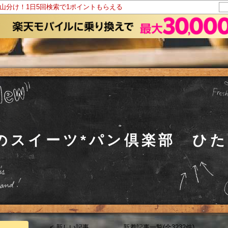
ト山分け！1日5回検索で1ポイントもらえる
co のスイーツ*パン倶楽部 ひ
< 新しい記事
新着記事一覧(全3232件)