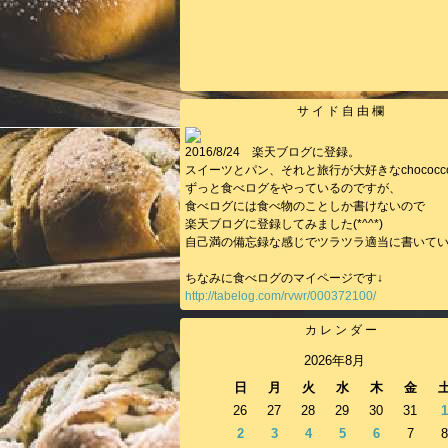
サイド自由欄
2016/8/24 楽天ブログに登録。
スイーツとパン、それと旅行が大好きなchococc
ずっと食べログをやっているのですが、
食べログには食べ物のことしか書けないので
楽天ブログに登録してみました(*^^*)
自己満の備忘録な感じでツラツラ適当に書いて
ちなみに食べログのマイページです↓
http://tabelog.com/rvwr/000372100/
カレンダー
2026年8月
日
月
火
水
木
金
26
27
28
29
30
31
1
2
3
4
5
6
7
8