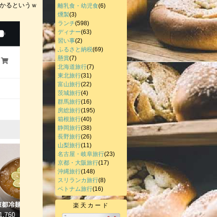
かかるというｗ
離乳食・幼児食
(6)
燻製
(3)
ランチ
(598)
ディナー
(63)
習い事
(2)
ふるさと納税
(69)
懸賞
(7)
北海道旅行
(7)
東北旅行
(31)
富山旅行
(22)
茨城旅行
(4)
群馬旅行
(16)
房総旅行
(195)
箱根旅行
(40)
静岡旅行
(38)
長野旅行
(26)
山梨旅行
(11)
名古屋・岐阜旅行
(23)
京都・大阪旅行
(17)
沖縄旅行
(148)
スリランカ旅行
(8)
ベトナム旅行
(16)
楽天カード