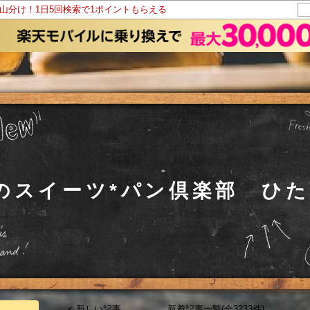
ト山分け！1日5回検索で1ポイントもらえる
co のスイーツ*パン倶楽部 ひ
< 新しい記事
新着記事一覧(全3233件)