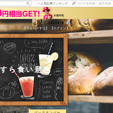
>>
人気記事ランキング
ブログを作成
楽天市場
3323472
【フォローする】
【ログイン】
【毎日開催】
15記事にいいね！で1ポイント
10秒滞在
いいね!
--
/
--
たすら食い意地
過去の記事 >
バックナンバー