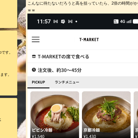
こんなに待たないだろうと高を括っていたら、2倍の時間が
ｗｗ
oです。
います。
土