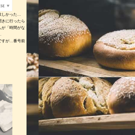
欲しかった…
聞きに行ったら
人が「時間がな
…
ですが…番号前