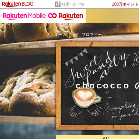
100万ポイン
料理・食べ物
ホーム
|
日記
|
プロフィール
chococ
PR