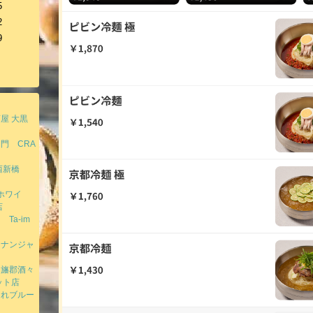
5
2
9
屋 大黒
門 CRA
区西新橋
ホワイ
店
a-im
てナンジャ
印旛郡酒々
ット店
連れブルー