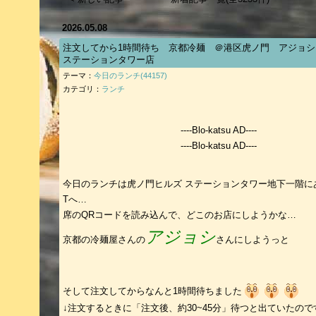
2026.05.08
注文してから1時間待ち 京都冷麺 ＠港区虎ノ門 アジョ
ステーションタワー店
テーマ：
今日のランチ(44157)
カテゴリ：
ランチ
----Blo-katsu AD----
----Blo-katsu AD----
今日のランチは虎ノ門ヒルズ ステーションタワー地下一階にある
Tへ…
席のQRコードを読み込んで、どこのお店にしようかな…
アジョシ
京都の冷麺屋さんの
さんにしようっと
そして注文してからなんと1時間待ちました
↓注文するときに「注文後、約30~45分」待つと出ていたの