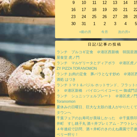
9
10
11
12
13
14
1
16
17
18
19
20
21
2
23
24
25
26
27
28
2
30
31
1
2
3
4
5
<前の月
今月
次の月>
日記/記事の投稿
ランチ プルコギ定食 ＠港区西新橋 韓国居酒
屋食堂 虎ノ門
ランチ マルゲリータとディアボラ ＠港区虎ノ
ZY PIZZA TORANOMON
ランチ お肉の定食 豚バラとなす炒め ＠港
酒処 はづき
ランチ トマト＆バジル ホットサンド、フラット
ト ＠港区新橋 バイロンベイコーヒー 御成門
ランチ シュニッツェルプレート ＠港区虎ノ門 T
Toranomon
夏休みの日曜日、巨大な太鼓の達人がやりたく
タウンへ
千葉フェアのお寿司が美味しかった ＠千葉県
井町 すし銚子丸 酒々井プレミアム・アウトレ
４年連続で訪問、酒々井町のきのえね農園で子
ベリー狩り！