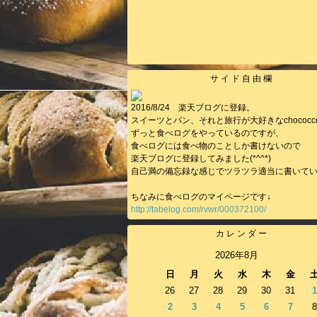
サイド自由欄
2016/8/24 楽天ブログに登録。
スイーツとパン、それと旅行が大好きなchococc
ずっと食べログをやっているのですが、
食べログには食べ物のことしか書けないので
楽天ブログに登録してみました(*^^*)
自己満の備忘録な感じでツラツラ適当に書いて
ちなみに食べログのマイページです↓
http://tabelog.com/rvwr/000372100/
カレンダー
2026年8月
日
月
火
水
木
金
26
27
28
29
30
31
1
2
3
4
5
6
7
8