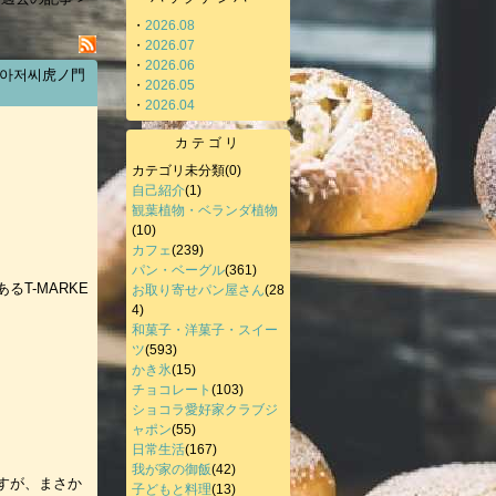
・
2026.08
・
2026.07
・
2026.06
シ아저씨虎ノ門
・
2026.05
・
2026.04
カテゴリ
カテゴリ未分類
(0)
自己紹介
(1)
観葉植物・ベランダ植物
(10)
カフェ
(239)
パン・ベーグル
(361)
T-MARKE
お取り寄せパン屋さん
(28
4)
和菓子・洋菓子・スイー
ツ
(593)
かき氷
(15)
チョコレート
(103)
ショコラ愛好家クラブジ
ャポン
(55)
日常生活
(167)
我が家の御飯
(42)
ですが、まさか
子どもと料理
(13)