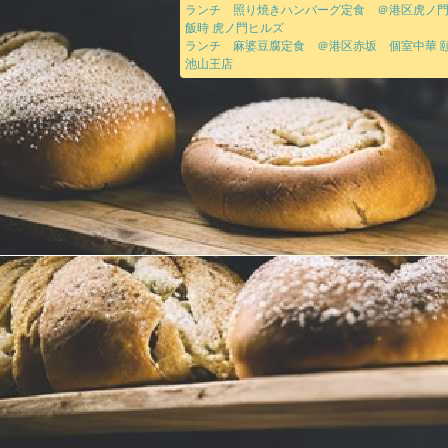
ランチ 照り焼きハンバーグ定食 ＠港区虎ノ
飯時 虎ノ門ヒルズ
ランチ 麻婆豆腐定食 ＠港区赤坂 個室中華 頤
池山王店