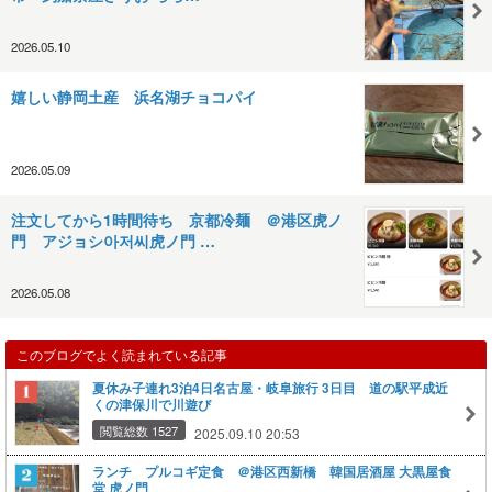
2026.05.10
嬉しい静岡土産 浜名湖チョコパイ
2026.05.09
注文してから1時間待ち 京都冷麺 ＠港区虎ノ
門 アジョシ아저씨虎ノ門 …
2026.05.08
このブログでよく読まれている記事
夏休み子連れ3泊4日名古屋・岐阜旅行 3日目 道の駅平成近
くの津保川で川遊び
閲覧総数 1527
2025.09.10 20:53
ランチ プルコギ定食 ＠港区西新橋 韓国居酒屋 大黒屋食
堂 虎ノ門