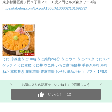
東京都港区虎ノ門１丁目２３−３ 虎ノ門ヒルズ森タワー 4階
https://tabelog.com/tokyo/A1308/A130802/13169272/
うに 冷凍生うに100g うに丼約2杯分 うに ウニ うにパスタ うにスパ
ゲッティ うに軍艦 うに丼 ウニ丼 いちご煮 海鮮丼 手巻き寿司 寿司
ねた 軍艦巻き 築地市場 豊洲市場 おせち 単品おせち ギフト【FSJ】
お気に入りの記事を「いいね！」で応援しよう
いいね！
12