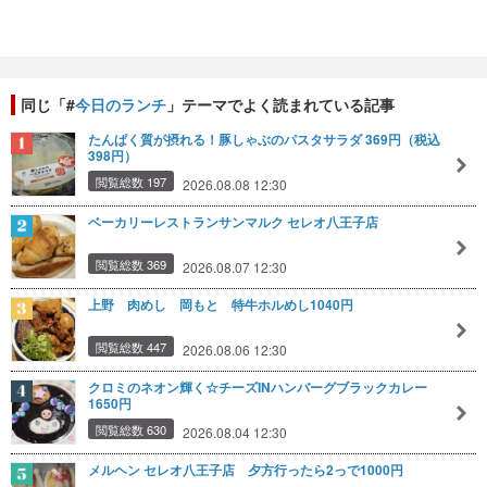
同じ「#
今日のランチ
」テーマでよく読まれている記事
たんぱく質が摂れる！豚しゃぶのパスタサラダ 369円（税込
398円）
閲覧総数 197
2026.08.08 12:30
ベーカリーレストランサンマルク セレオ八王子店
閲覧総数 369
2026.08.07 12:30
上野 肉めし 岡もと 特牛ホルめし1040円
閲覧総数 447
2026.08.06 12:30
クロミのネオン輝く☆チーズINハンバーグブラックカレー
1650円
閲覧総数 630
2026.08.04 12:30
メルヘン セレオ八王子店 夕方行ったら2っで1000円