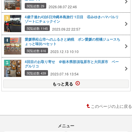
閲覧総数 29
2026.08.07 22:46
4歳子連れ4泊5日沖縄本島旅行 1日目 ④みゆきハマバルリ
ゾートにチェックイン
閲覧総数 1145
2023.09.22 22:57
愛媛県松山市へのふるさと納税 ポン愛媛の柑橘ジュースち
ょっと味比べセット
閲覧総数 616
2023.12.13 10:10
4回目のお取り寄せ ＠栃木県那須塩原市と大田原市 ベー
グルリコ
閲覧総数 439
2023.07.16 13:54
もっと見る
このページの上に戻る
メニュー