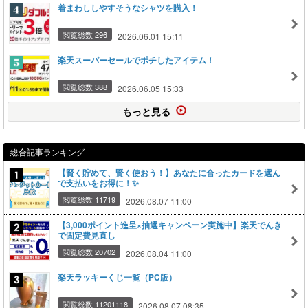
着まわししやすそうなシャツを購入！
閲覧総数 296
2026.06.01 15:11
楽天スーパーセールでポチしたアイテム！
閲覧総数 388
2026.06.05 15:33
もっと見る
総合記事ランキング
【賢く貯めて、賢く使おう！】あなたに合ったカードを選ん
で支払いをお得に！✨
閲覧総数 11719
2026.08.07 11:00
【3,000ポイント進呈×抽選キャンペーン実施中】楽天でんき
で固定費見直し
閲覧総数 20702
2026.08.04 11:00
楽天ラッキーくじ一覧（PC版）
閲覧総数 11201118
2026.08.07 08:35