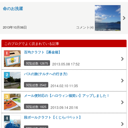
命のお洗濯
2013年10月06日
コメント(4)
このブログでよく読まれている記事
百均クラフト【募金箱】
閲覧総数 12675
2013.05.08 17:52
バスの旅(テルチへの行き方)
閲覧総数 2542
2014.02.10 11:35
メール便対応の【ハロウィン福笑い】アップしました！
閲覧総数 1825
2013.09.14 20:16
段ボールクラフト【くじらパペット】