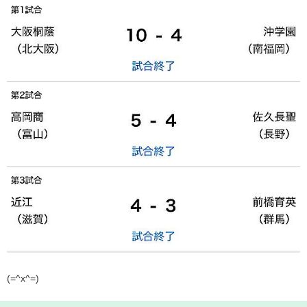
(=^x^=)