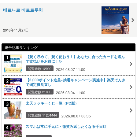
베르나르 베르트루치
2018年11月27日
総合記事ランキング
【賢く貯めて、賢く使おう！】あなたに合ったカードを選ん
で支払いをお得に！✨
閲覧総数 12992
2026.08.07 11:00
【3,000ポイント進呈×抽選キャンペーン実施中】楽天でんき
で固定費見直し
閲覧総数 21095
2026.08.04 11:00
楽天ラッキーくじ一覧（PC版）
閲覧総数 11201444
2026.08.07 08:35
スマホは常に手元に・微笑み返したくなる千日紅