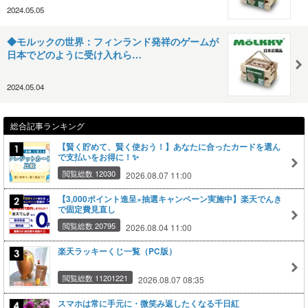
2024.05.05
◆モルックの世界：フィンランド発祥のゲームが
日本でどのように受け入れら…
2024.05.04
総合記事ランキング
【賢く貯めて、賢く使おう！】あなたに合ったカードを選ん
で支払いをお得に！✨
閲覧総数 12030
2026.08.07 11:00
【3,000ポイント進呈×抽選キャンペーン実施中】楽天でんき
で固定費見直し
閲覧総数 20795
2026.08.04 11:00
楽天ラッキーくじ一覧（PC版）
閲覧総数 11201221
2026.08.07 08:35
スマホは常に手元に・微笑み返したくなる千日紅