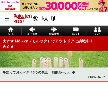
ホーム
新しい記事
過去の記事
コメント
シェア
★☆★ Mölkky（モルック）でアウトドアに挑戦中！
★☆★
◆知っておくべき「3つの禁止・罰則ルール」◆
2026.04.25