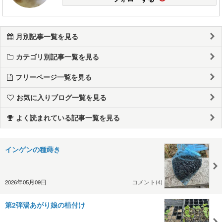
月別記事一覧を見る
カテゴリ別記事一覧を見る
フリーページ一覧を見る
お気に入りブログ一覧を見る
よく読まれている記事一覧を見る
インゲンの種蒔き
2026年05月09日
コメント(4)
第2弾湯あがり娘の植付け