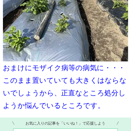
おまけにモザイク病等の病気に・・・
このまま置いていても大きくはならな
いでしょうから、正直なところ処分し
ようか悩んでいるところです。
お気に入りの記事を「いいね！」で応援しよう