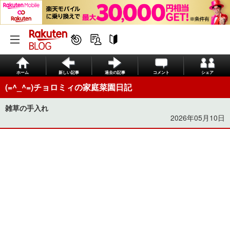
ホーム
新しい記事
過去の記事
コメント
シェア
(=^_^=)チョロミィの家庭菜園日記
雑草の手入れ
2026年05月10日