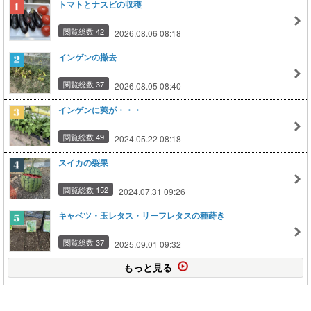
トマトとナスビの収穫
閲覧総数 42
2026.08.06 08:18
インゲンの撤去
閲覧総数 37
2026.08.05 08:40
インゲンに莢が・・・
閲覧総数 49
2024.05.22 08:18
スイカの裂果
閲覧総数 152
2024.07.31 09:26
キャベツ・玉レタス・リーフレタスの種蒔き
閲覧総数 37
2025.09.01 09:32
もっと見る