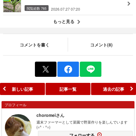
閲覧総数 765
2026.07.27 07:20
もっと見る
コメントを書く
コメント(8)
新しい記事
記事一覧
過去の記事
プロフィール
choromeiさん
週末ファーマーとして菜園で野菜作りを楽しんでいます
(=^・^=)
フォローする