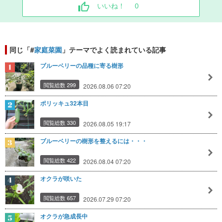
いいね！
0
同じ「#
家庭菜園
」テーマでよく読まれている記事
ブルーベリーの品種に寄る樹形
閲覧総数 299
2026.08.06 07:20
ポリッキュ32本目
閲覧総数 330
2026.08.05 19:17
ブルーベリーの樹形を整えるには・・・
閲覧総数 422
2026.08.04 07:20
オクラが咲いた
閲覧総数 657
2026.07.29 07:20
オクラが急成長中