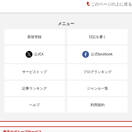
このページの上に戻る
メニュー
新規登録
日記を書く
公式X
公式facebook
サービストップ
ブログランキング
記事ランキング
ジャンル一覧
ヘルプ
利用規約