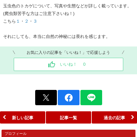
玉虫色のトカゲについて、写真や生態などが詳しく載っています。
(爬虫類苦手な方はご注意下さいね！)
こちら
１
・
２
・
３
それにしても、本当に自然の神秘には畏れを感じます。
お気に入りの記事を「いいね！」で応援しよう
いいね！
0
新しい記事
記事一覧
過去の記事
プロフィール