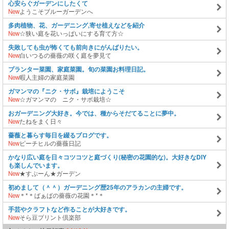
心安らぐガーデンにしたくて
New
ようこそブルーガーデンへ
多肉植物、花、ガーデニング,寄せ植えなどを紹介
New
☆狭い庭を花いっぱいにする育て方☆
失敗しても虫が怖くても前向きにがんばりたい。
New
白いつるの薔薇の咲く庭を夢見て
プランター菜園、家庭菜園。旬の菜園お料理日記。
New
暇人主婦の家庭菜園
ガマンマの『ニク・サボ』栽培にようこそ
New
☆ガマンマの ニク・サボ栽培☆
おガーデニング大好き。今では、種からそだてることに夢中。
New
たねをまく日々
薔薇と暮らす毎日を綴るブログです。
New
ピーチヒルの薔薇日記
かなり広い庭を日々コツコツと庭づくり(秘密の花園的な)。大好きなDIY
も楽しんでいます。
New
★すぷーん★ガーデン
初めまして（＾＾）ガーデニング歴25年のアラカンの主婦です。
New
＊*＊ばぁばの薔薇の花園＊*＊
手芸やクラフトなど作ることが大好きです。
New
そら豆プリント倶楽部