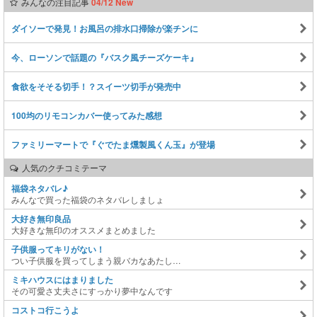
みんなの注目記事
04/12 New
ダイソーで発見！お風呂の排水口掃除が楽チンに
今、ローソンで話題の『バスク風チーズケーキ』
食欲をそそる切手！？スイーツ切手が発売中
100均のリモコンカバー使ってみた感想
ファミリーマートで『ぐでたま燻製風くん玉』が登場
人気のクチコミテーマ
福袋ネタバレ♪
みんなで買った福袋のネタバレしましょ
大好き無印良品
大好きな無印のオススメまとめました
子供服ってキリがない！
つい子供服を買ってしまう親バカなあたし…
ミキハウスにはまりました
その可愛さ丈夫さにすっかり夢中なんです
コストコ行こうよ