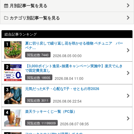
月別記事一覧を見る
カテゴリ別記事一覧を見る
総合記事ランキング
夏に切り戻しで繰り返し花を咲かせる植物 ペチュニア バー
ベナ…
閲覧総数 7440
2026.08.05 00:00
【3,000ポイント進呈×抽選キャンペーン実施中】楽天でんき
で固定費見直し
閲覧総数 18935
2026.08.04 11:00
元気だったK子・心配なT子・せともの市2026
閲覧総数 3011
2026.08.06 22:54
楽天ラッキーくじ一覧（PC版）
閲覧総数 11199009
2026.08.07 08:35