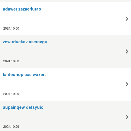
adawer zazaeriutao
2024.10.30
zewurluekav aseravgu
2024.10.30
lanteurioplaxc waxert
2024.10.29
aupainqew defsyuio
2024.10.29