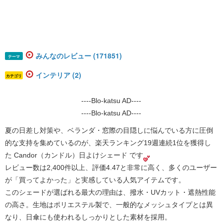
みんなのレビュー (171851)
テーマ
インテリア (2)
カテゴリ
----Blo-katsu AD----
----Blo-katsu AD----
夏の日差し対策や、ベランダ・窓際の目隠しに悩んでいる方に圧倒
的な支持を集めているのが、楽天ランキング19週連続1位を獲得し
た 
Candor（カンドル）日よけシェード
 です
レビュー数は2,400件以上、評価4.47と非常に高く、多くのユーザー
が「買ってよかった」と実感している人気アイテムです。 
このシェードが選ばれる最大の理由は、
撥水・UVカット・遮熱性能
の高さ
。生地はポリエステル製で、一般的なメッシュタイプとは異
なり、日傘にも使われるしっかりとした素材を採用。