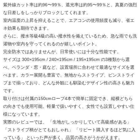
紫外線カット率は約96〜99％、遮光率は約95〜99％と、真夏の強烈
な日差しをしっかりブロックしてくれます。
室内温度の上昇を抑えることで、エアコンの使用頻度も減り、省エ
ネ効果も期待できます。
さらに、
撥水等級4級
の高い撥水性を備えているため、急な雨でも洗
濯物や室内を守ってくれるのが嬉しいポイント。
完全防水ではありませんが、日常使いには十分な性能です。 
サイズは 
300×195cm / 240×195cm / 195×195cm
 の3種類から選
べ、ベランダ・窓・庭など、設置場所に合わせて最適なサイズを選
べます。カラー展開も豊富で、無地からストライプ、ピンストライ
プまで揃っており、どんな外観にも馴染むデザイン性の高さも魅力
です。
取り付けは付属の150cmロープ4本で簡単に固定でき、縦横どちら
の向きでも使用可能。軽量で扱いやすく、女性でも設置しやすい仕
様になっています。
実際のレビューでは、 「生地がしっかりしていて高級感がある」 
「ストライプ柄がとてもおしゃれ」 「リピート購入するほど気に入
っている」 といった声が多く、品質の高さがうかがえます。 