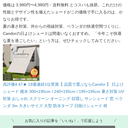
価格は 
3,980円〜4,980円・送料無料
 とコスパも抜群。これだけの
性能とデザイン性を備えたシェードがこの価格で手に入るのは、か
なりお得です。
夏の暑さ対策、外からの視線対策、ベランダの快適空間づくりに、
Candorの日よけシェードは間違いなくおすすめ。 「今年こそ快適
な夏を過ごしたい」という方は、ぜひチェックしてみてください。
高評価4.47★ 19週連続1位受賞【 品質で選ぶならCandor 】 日よけ
シェード 撥水 300×195cm / 240×195cm / 195×195cm 暑さ対策 UV
対策 おしゃれ スクリーン オーニング 目隠し サンシェード 窓 ベラ
ンダ 3m 大きいサイズ 大型 防水タープ 日除けシェード 柊
お気に入りの記事を「いいね！」で応援しよう