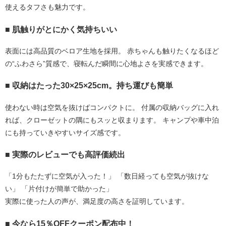
使えるタフさも魅力です。
■ 肌触りがとにかく気持ちいい
表面には高品質のベロア生地を採用。 赤ちゃんも触りたくなるほど
の“ふわさら”質感で、寝転んだ瞬間に心地よさを実感できます。
■ 収納はたった30×25×25cm。持ち運びも簡単
使わない時は空気を抜けばコンパクトに。 付属の収納バッグに入れ
れば、クローゼットの隅にもスッと収まります。 キャンプや車中泊
にも持っていきやすいサイズ感です。
■ 実際のレビューでも高評価続出
「1分もたたずに空気が入った！」 「数日経っても空気が抜けな
い」 「片付けが簡単で助かった」
実際に使った人の声が、満足度の高さを証明しています。
■ 今なら15％OFFクーポン配布中！