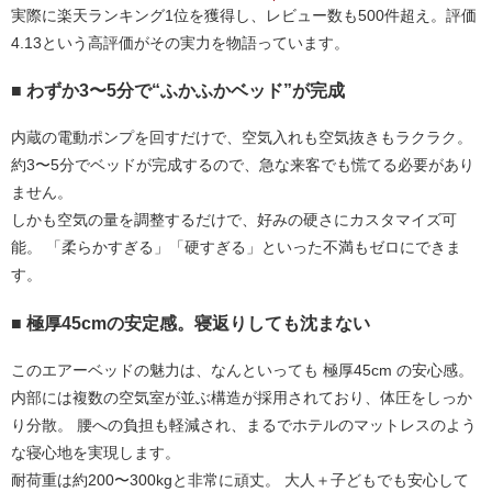
実際に楽天ランキング1位を獲得し、レビュー数も500件超え。評価
4.13という高評価がその実力を物語っています。
■ わずか3〜5分で“ふかふかベッド”が完成
内蔵の電動ポンプを回すだけで、空気入れも空気抜きもラクラク。 
約3〜5分でベッドが完成するので、急な来客でも慌てる必要があり
ません。
しかも空気の量を調整するだけで、好みの硬さにカスタマイズ可
能。 「柔らかすぎる」「硬すぎる」といった不満もゼロにできま
す。
■ 極厚45cmの安定感。寝返りしても沈まない
このエアーベッドの魅力は、なんといっても 
極厚45cm
 の安心感。 
内部には複数の空気室が並ぶ構造が採用されており、体圧をしっか
り分散。 腰への負担も軽減され、まるでホテルのマットレスのよう
な寝心地を実現します。
耐荷重は約200〜300kgと非常に頑丈。 大人＋子どもでも安心して