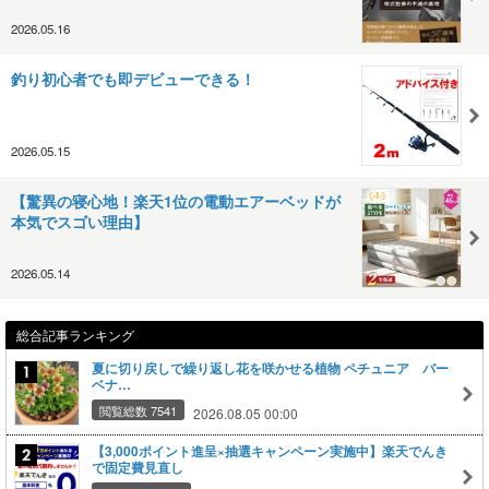
2026.05.16
釣り初心者でも即デビューできる！
2026.05.15
【驚異の寝心地！楽天1位の電動エアーベッドが
本気でスゴい理由】
2026.05.14
総合記事ランキング
夏に切り戻しで繰り返し花を咲かせる植物 ペチュニア バー
ベナ…
閲覧総数 7541
2026.08.05 00:00
【3,000ポイント進呈×抽選キャンペーン実施中】楽天でんき
で固定費見直し