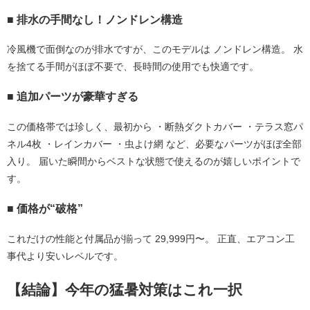
■ 排水の手間なし！ノンドレン構造
冷風機で面倒なのが排水ですが、このモデルは 
ノンドレン構造
。 水
を捨てる手間がほぼ不要で、長時間の使用でも快適です。 
■ 追加パーツが豪華すぎる
この価格帯では珍しく、最初から ・断熱ダクトカバー ・テラス窓パ
ネル4枚 ・レインカバー ・虫よけ網 など、必要なパーツがほぼ全部
入り。 届いた瞬間からベストな状態で使えるのが嬉しいポイントで
す。 
■ 価格が“破格”
これだけの性能と付属品が揃って 
29,999円〜
。 正直、エアコン工
事代より安いレベルです。 
【結論】今年の猛暑対策はこれ一択