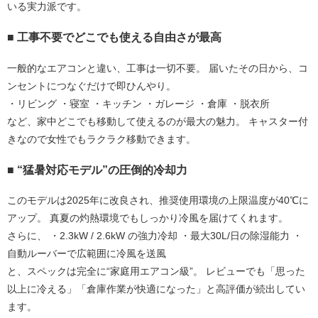
いる実力派です。 
■ 工事不要でどこでも使える自由さが最高
一般的なエアコンと違い、工事は一切不要。 届いたその日から、コ
ンセントにつなぐだけで即ひんやり。
・リビング ・寝室 ・キッチン ・ガレージ ・倉庫 ・脱衣所
など、家中どこでも移動して使えるのが最大の魅力。 キャスター付
きなので女性でもラクラク移動できます。 
■ “猛暑対応モデル”の圧倒的冷却力
このモデルは2025年に改良され、
推奨使用環境の上限温度が40℃に
アップ
。 真夏の灼熱環境でもしっかり冷風を届けてくれます。 
さらに、 ・2.3kW / 2.6kW の強力冷却 ・最大30L/日の除湿能力 ・
自動ルーバーで広範囲に冷風を送風
と、スペックは完全に“家庭用エアコン級”。 レビューでも「思った
以上に冷える」「倉庫作業が快適になった」と高評価が続出してい
ます。 