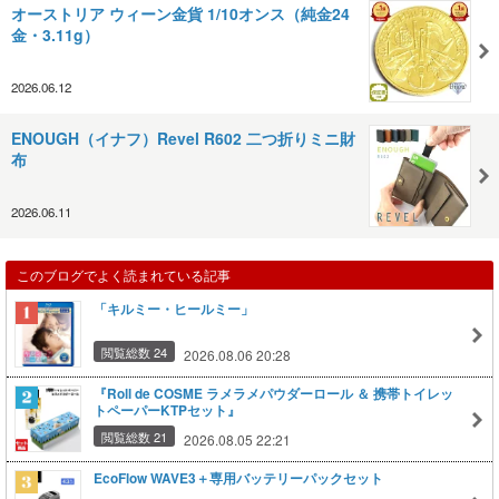
オーストリア ウィーン金貨 1/10オンス（純金24
金・3.11g）
2026.06.12
ENOUGH（イナフ）Revel R602 二つ折りミニ財
布
2026.06.11
このブログでよく読まれている記事
「キルミー・ヒールミー」
閲覧総数 24
2026.08.06 20:28
『Roll de COSME ラメラメパウダーロール ＆ 携帯トイレッ
トペーパーKTPセット』
閲覧総数 21
2026.08.05 22:21
EcoFlow WAVE3＋専用バッテリーパックセット