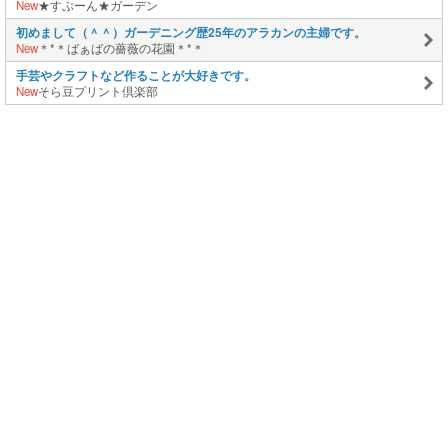
New
★すぷーん★ガーデン
初めまして（＾＾）ガーデニング歴25年のアラカンの主婦です。
New
＊*＊ばぁばの薔薇の花園＊*＊
手芸やクラフトなど作ることが大好きです。
New
そら豆プリント倶楽部
このページの上に戻る
メニュー
新規登録
日記を書く
公式X
公式facebook
サービストップ
ブログランキング
記事ランキング
ジャンル一覧