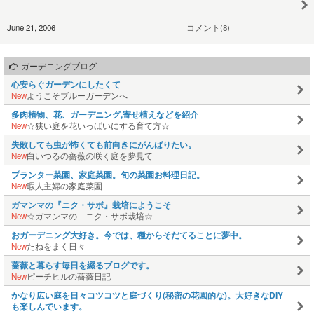
June 21, 2006
コメント(8)
ガーデニングブログ
心安らぐガーデンにしたくて
New
ようこそブルーガーデンへ
多肉植物、花、ガーデニング,寄せ植えなどを紹介
New
☆狭い庭を花いっぱいにする育て方☆
失敗しても虫が怖くても前向きにがんばりたい。
New
白いつるの薔薇の咲く庭を夢見て
プランター菜園、家庭菜園。旬の菜園お料理日記。
New
暇人主婦の家庭菜園
ガマンマの『ニク・サボ』栽培にようこそ
New
☆ガマンマの ニク・サボ栽培☆
おガーデニング大好き。今では、種からそだてることに夢中。
New
たねをまく日々
薔薇と暮らす毎日を綴るブログです。
New
ピーチヒルの薔薇日記
かなり広い庭を日々コツコツと庭づくり(秘密の花園的な)。大好きなDIY
も楽しんでいます。