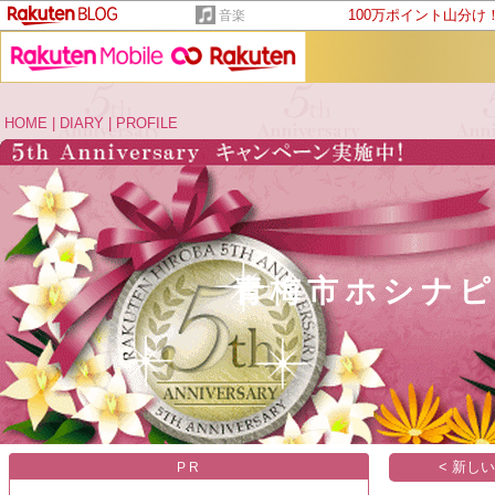
100万ポイント山分け
音楽
HOME
|
DIARY
|
PROFILE
青梅市ホシナ
< 新し
PR