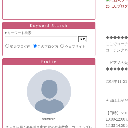
にほんブロ
Keyword Search
▼キーワード検索
◆◆◆◆◆
ここでコー
楽天ブログ内
このブログ内
ウェブサイト
コーチング
Profile
「ピアノの
◆◆◆◆◆
2014年1月3
今回は上記
【日時】２０
formusic
10:00-12
12:30-14
きらきら輝く姿を引き出す 夢の音楽教育 コーチングレ