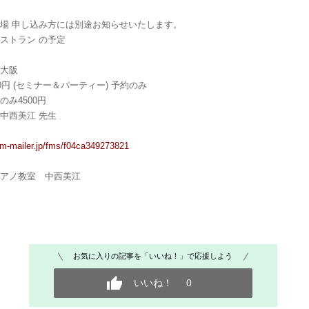
場 申し込み方には別途お知らせいたします。
ストラン の予定
ル大阪
0円 (セミナー＆パーティー) 予約のみ
のみ4500円
中西美江 先生
ム
orm-mailer.jp/fms/f04ca349273821
ピアノ教室 中西美江
お気に入りの記事を「いいね！」で応援しよう
いいね！
0