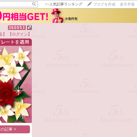
>>
人気記事ランキング
ブログを作成
楽天市場
360053
る】
【ログイン】
【毎日開催】
15記事にいいね！で1ポイント
10秒滞在
いいね!
--
/
--
の記事 >