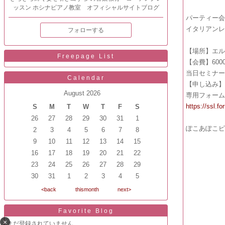
ッスン ホシナピアノ教室 オフィシャルサイトブログ
パーティー会
イタリアンレ
フォローする
【場所】エ
Freepage List
【会費】600
当日セミナー
Calendar
【申し込み】
August 2026
専用フォー
https://ssl.f
S
M
T
W
T
F
S
26
27
28
29
30
31
1
ぽこあぽこ
2
3
4
5
6
7
8
9
10
11
12
13
14
15
16
17
18
19
20
21
22
23
24
25
26
27
28
29
30
31
1
2
3
4
5
<back
thismonth
next>
Favorite Blog
×
まだ登録されていません