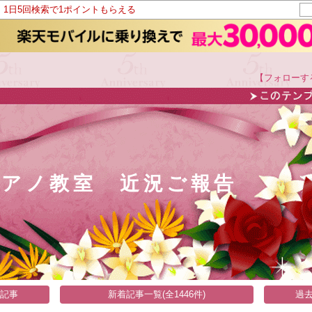
！1日5回検索で1ポイントもらえる
【フォローす
ピアノ教室 近況ご報告
い記事
新着記事一覧(全1446件)
過去