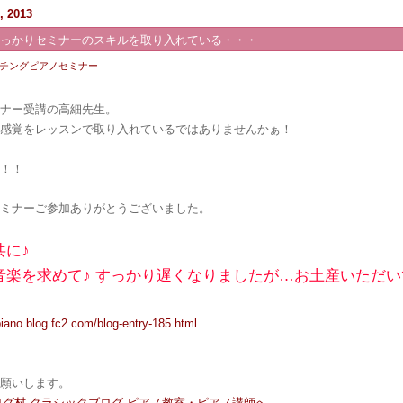
, 2013
しっかりセミナーのスキルを取り入れている・・・
チングピアノセミナー
ミナー受講の高細先生。
位感覚をレッスンで取り入れているではありませんかぁ！
と！！
セミナーご参加ありがとうございました。
共に♪
楽を求めて♪ すっかり遅くなりましたが…お土産いただい
opiano.blog.fc2.com/blog-entry-185.html
お願いします。