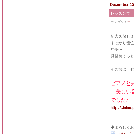
December 15
レッスンで
カテゴリ：
コー
新大久保セ
すっかり優
やる〜
見習おうっ
その節は、
ピアノと
美しい音
でした♪
http://chihir
◆よろしく