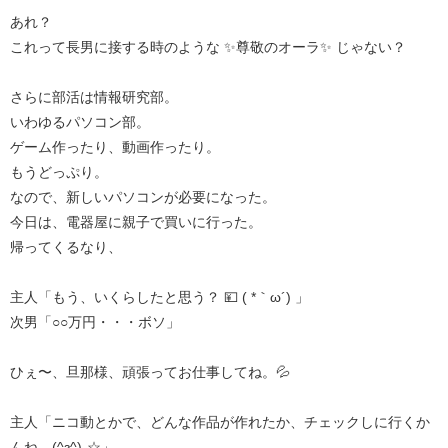
あれ？
これって長男に接する時のような ✨尊敬のオーラ✨ じゃない？
さらに部活は情報研究部。
いわゆるパソコン部。
ゲーム作ったり、動画作ったり。
もうどっぷり。
なので、新しいパソコンが必要になった。
今日は、電器屋に親子で買いに行った。
帰ってくるなり、
主人「もう、いくらしたと思う？ 💴 ( *｀ω´) 」
次男「○○万円・・・ボソ」
ひぇ〜、旦那様、頑張ってお仕事してね。💦
主人「ニコ動とかで、どんな作品が作れたか、チェックしに行くか
んね。(^з^)-☆」