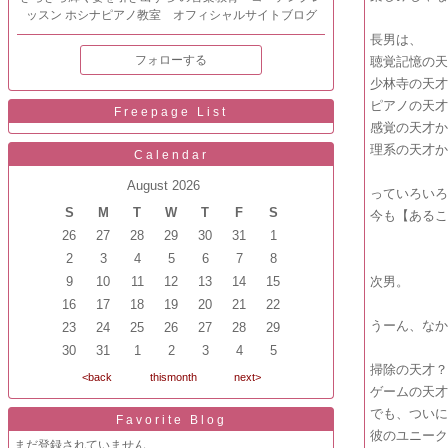
ッスン ホシナピアノ教室 オフィシャルサイトブログ
長男は、
フォローする
聴覚記憶の
少林寺の天
ピアノの天
Freepage List
感覚の天才
理系の天才
Calendar
August 2026
っていろい
S
M
T
W
T
F
S
今も【ある
26
27
28
29
30
31
1
2
3
4
5
6
7
8
9
10
11
12
13
14
15
次男。
16
17
18
19
20
21
22
うーん、な
23
24
25
26
27
28
29
30
31
1
2
3
4
5
掃除の天才
<back
thismonth
next>
ゲームの天
でも、つい
Favorite Blog
彼のユニー
まだ登録されていません