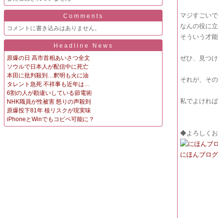
マジすごい
Comments
なんの役に
コメントに書き込みはありません。
そういう才
Headline News
原爆の日 高市首相あいさつ全文
ぜひ、見つ
ソウルで日本人が配信中に死亡
本田に批判殺到…釈明も火に油
それが、そ
タレント急死 不祥事も近年は…
6割の人が勘違いしている節電術
私でよけれ
NHK職員が性被害 怒りの声殺到
原爆投下81年 核リスクが現実味
iPhoneとWinでもコピペ可能に？
◆よろしく
にほんブロ