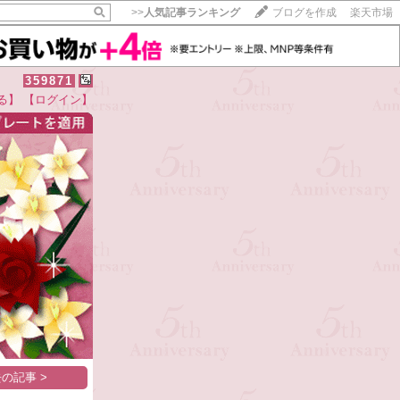
>>
人気記事ランキング
ブログを作成
楽天市場
359871
る】
【ログイン】
【毎日開催】
15記事にいいね！で1ポイント
10秒滞在
いいね!
--
/
--
の記事 >