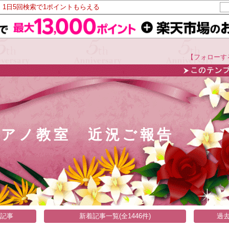
！1日5回検索で1ポイントもらえる
【フォローす
ピアノ教室 近況ご報告
い記事
新着記事一覧(全1446件)
過去