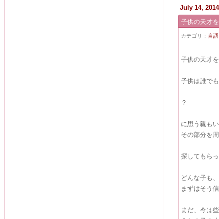
July 14, 201
子供の天才
カテゴリ：
言語
子供の天才
子供は誰で
？
に思う親も
その部分を
探してもら
どんな子も
まずはそう
まだ、今は