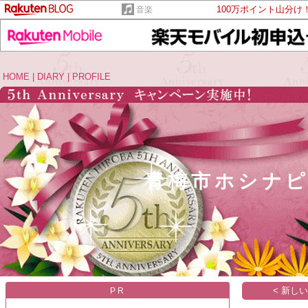
100万ポイント山分け
音楽
HOME
|
DIARY
|
PROFILE
青梅市ホシナ
< 新し
PR