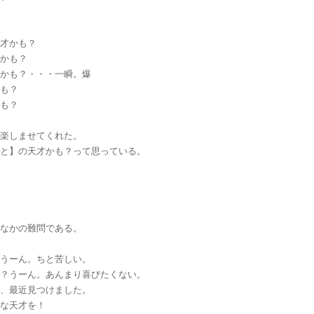
天才かも？
才かも？
才かも？・・・一瞬。爆
かも？
かも？
ろ楽しませてくれた。
こと】の天才かも？って思っている。
かなかの難問である。
？うーん。ちと苦しい。
才？うーん。あんまり喜びたくない。
に、最近見つけました。
クな天才を！