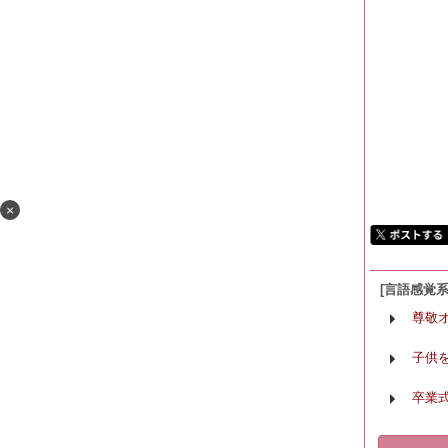
×
[言語感覚
尊敬
子供
卒業