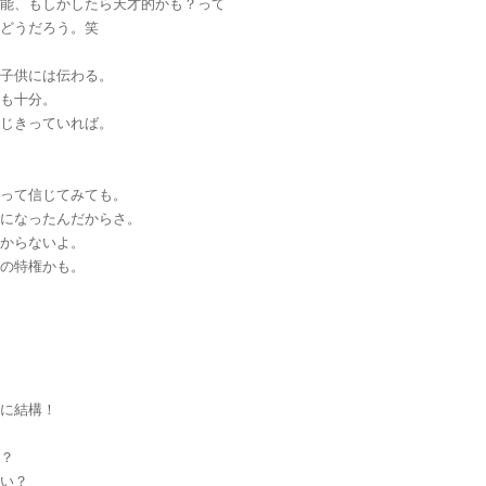
才能、もしかしたら天才的かも？って
はどうだろう。笑
、子供には伝わる。
ても十分。
信じきっていれば。
。
思って信じてみても。
子になったんだからさ。
かからないよ。
親の特権かも。
いに結構！
な？
ない？