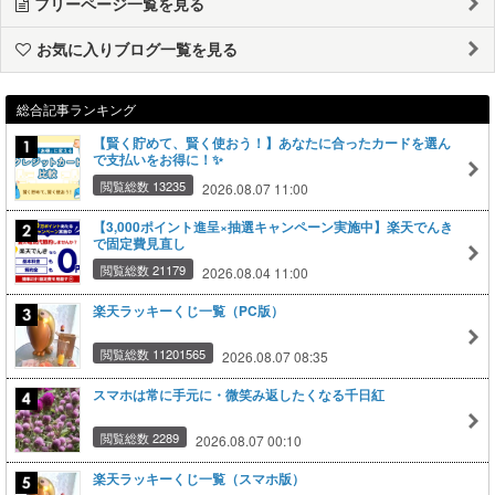
フリーページ一覧を見る
お気に入りブログ一覧を見る
総合記事ランキング
【賢く貯めて、賢く使おう！】あなたに合ったカードを選ん
で支払いをお得に！✨
閲覧総数 13235
2026.08.07 11:00
【3,000ポイント進呈×抽選キャンペーン実施中】楽天でんき
で固定費見直し
閲覧総数 21179
2026.08.04 11:00
楽天ラッキーくじ一覧（PC版）
閲覧総数 11201565
2026.08.07 08:35
スマホは常に手元に・微笑み返したくなる千日紅
閲覧総数 2289
2026.08.07 00:10
楽天ラッキーくじ一覧（スマホ版）