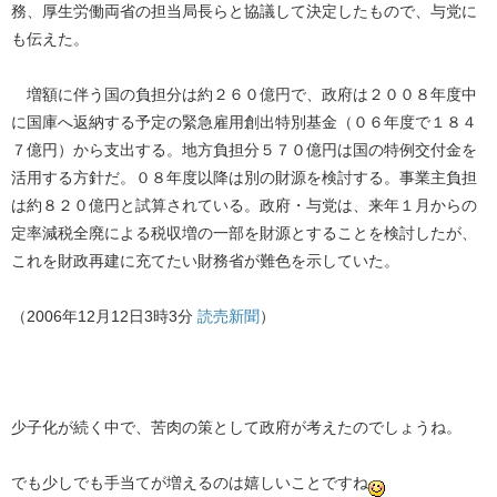
務、厚生労働両省の担当局長らと協議して決定したもので、与党に
も伝えた。
増額に伴う国の負担分は約２６０億円で、政府は２００８年度中
に国庫へ返納する予定の緊急雇用創出特別基金（０６年度で１８４
７億円）から支出する。地方負担分５７０億円は国の特例交付金を
活用する方針だ。０８年度以降は別の財源を検討する。事業主負担
は約８２０億円と試算されている。政府・与党は、来年１月からの
定率減税全廃による税収増の一部を財源とすることを検討したが、
これを財政再建に充てたい財務省が難色を示していた。
（2006年12月12日3時3分
読売新聞
）
少子化が続く中で、苦肉の策として政府が考えたのでしょうね。
でも少しでも手当てが増えるのは嬉しいことですね