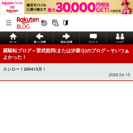
ホーム
新しい記事
過去の記事
コメント
シェア
羅駆転ブログ～雷武怒阿(または汐菱Ｑ)のブログ～そいつぁ
よかった！
スシロー！260413月！
2026.04.13