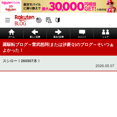
ホーム
新しい記事
過去の記事
コメント
シェア
羅駆転ブログ～雷武怒阿(または汐菱Ｑ)のブログ～そいつぁ
よかった！
スシロー！260507木！
2026.05.07